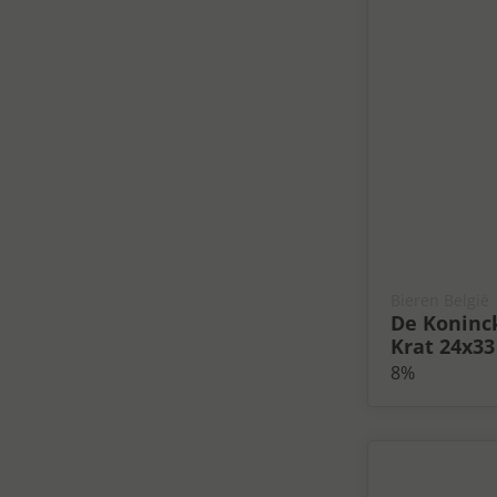
Bieren België
De Koninck
Krat 24x33
8%