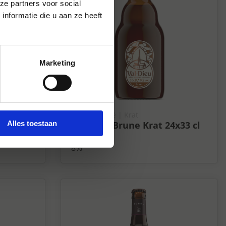
ze partners voor social
nformatie die u aan ze heeft
Marketing
Bieren België
| Krat
Alles toestaan
x33 cl
Val-Dieu Brune Krat 24x33 cl
8%
8%