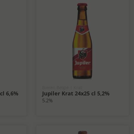
Bieren België
| Krat
cl 6,6%
Jupiler Krat 24x25 cl 5,2%
5.2%