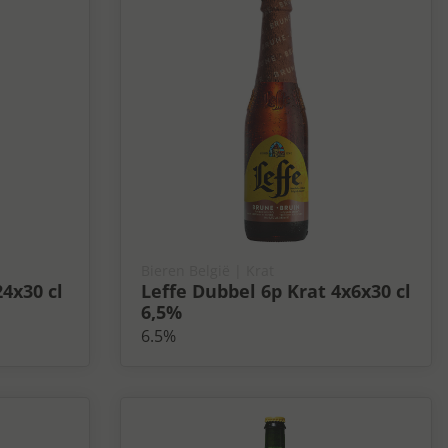
Bieren België
| Krat
4x30 cl
Leffe Dubbel 6p Krat 4x6x30 cl
6,5%
6.5%