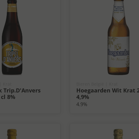
| Krat
Bieren België
| Krat
 Trip.D'Anvers
Hoegaarden Wit Krat 2
 cl 8%
4,9%
4.9%