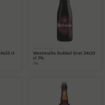
Bieren België
| Krat
4x33 cl
Westmalle Dubbel Krat 24x33
cl 7%
7%