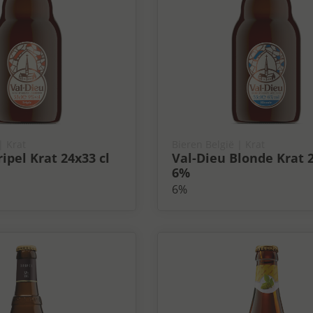
| Krat
Bieren België
| Krat
ipel Krat 24x33 cl
Val-Dieu Blonde Krat 2
6%
6%