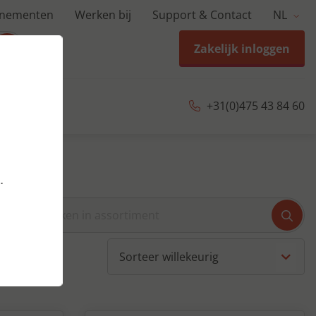
enementen
Werken bij
Support & Contact
NL
Zakelijk inloggen
+31(0)475 43 84 60
.