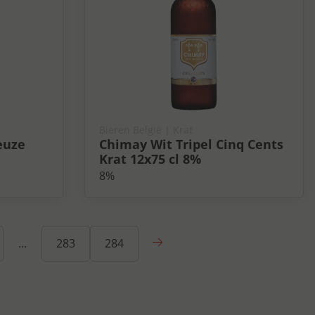
Bieren België
| Krat
euze
Chimay Wit Tripel Cinq Cents
Krat 12x75 cl 8%
8%
Volgende
...
283
284