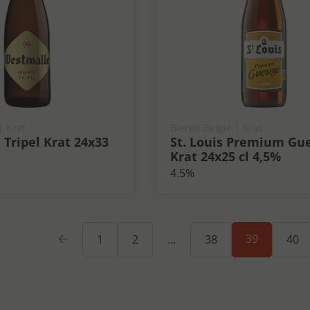
| Krat
Bieren België
| Krat
Tripel Krat 24x33
St. Louis Premium Gu
Krat 24x25 cl 4,5%
4.5%
Vorige
39
1
2
...
38
40