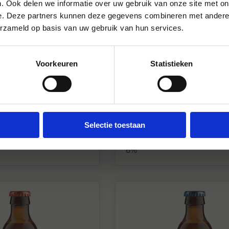
. Ook delen we informatie over uw gebruik van onze site met on
e. Deze partners kunnen deze gegevens combineren met andere i
erzameld op basis van uw gebruik van hun services.
Voorkeuren
Statistieken
| Krat
Bieren België
| Krat
Selectie toestaan
ubbel Krat 24x33 cl
Tongerlo Blond Krat 24
6%
6%