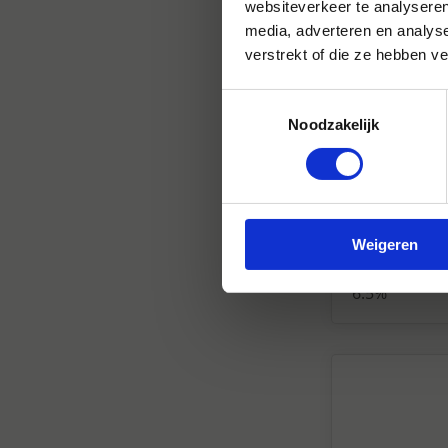
websiteverkeer te analyseren
media, adverteren en analys
verstrekt of die ze hebben v
Toestemmingsselectie
Noodzakelijk
Bieren België
Weigeren
Tongerlo D
6,5%
6.5%