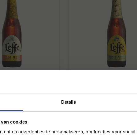
| Krat
Bieren België
| Krat
l 6p Krat 4x6x30 cl
Leffe Blond 6p Krat 4x
6,6%
6.6%
Details
 van cookies
ent en advertenties te personaliseren, om functies voor social