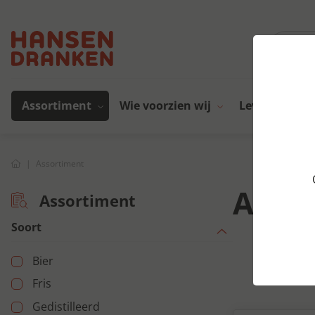
Assortiment
Wie voorzien wij
Leveranciers
Assortiment
Asso
Assortiment
Soort
Bier
Fris
Gedistilleerd