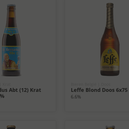
| Krat
Bieren België
| Doos
dus Abt (12) Krat
Leffe Blond Doos 6x75 
0%
6.6%