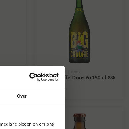
Bieren België
| Doos
6x30 cl
Big Chouffe Doos 6x150 cl 8%
8%
Over
 media te bieden en om ons