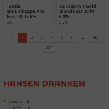
Fust
Fust
Texels
De Klep Wit Gold
Skuumkoppe AIO
Blond Fust 20 ltr
Fust 20 ltr 6%
5,8%
6%
5.8%
Eerste
1
2
3
4
5
6
...
283
Volgende
284
Veestraat 6
6067 AS Linne