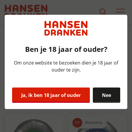
Assortiment
Ben je 18 jaar of ouder?
Assortiment
Om onze website te bezoeken dien je 18 jaar of
Filteren
Zoeken
ouder te zijn.
Ja, ik ben 18 jaar of ouder
Nee
Alcoholvrij