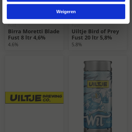
Weigeren
Fustbieren Nederland
|
Fustbieren Nederland
|
Fust
Fust
Birra Moretti Blade
Uiltje Bird of Prey
Fust 8 ltr 4,6%
Fust 20 ltr 5,8%
4.6%
5.8%