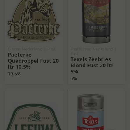
Bieren Nederland
| Fust
Fustbieren Nederland
|
Fust
Paeterke
Texels Zeebries
Quadröppel Fust 20
Blond Fust 20 ltr
ltr 10,5%
5%
10.5%
5%