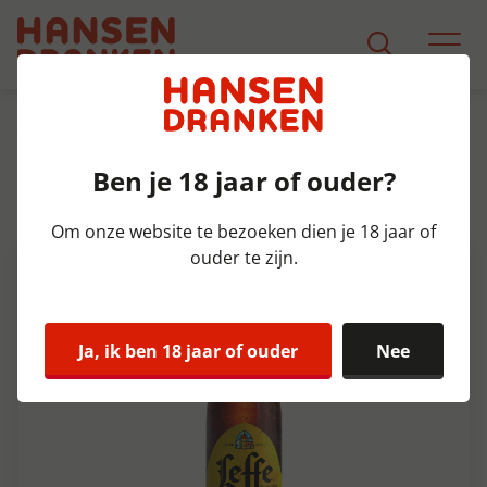
Assortiment
Product Detail
Ben je 18 jaar of ouder?
Leffe Dubbel 6p Krat 4x6x30 cl
6,5%
Om onze website te bezoeken dien je 18 jaar of
ouder te zijn.
Ja, ik ben 18 jaar of ouder
Nee