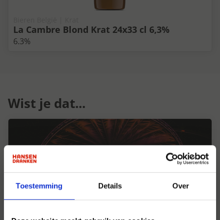
Bieren België | Krat
La Cambre Blond Krat 24x33 cl 6,3%
6.3%
Wist je dat...
Toestemming
Details
Over