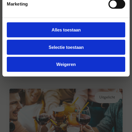
Marketing
Alles toestaan
Hansen Dranken sinds 1947
Selectie toestaan
Al ruim 75 jaar uw grote onafhankelijke
drankengroothandel.
Weigeren
Lees verder
Uitgelicht