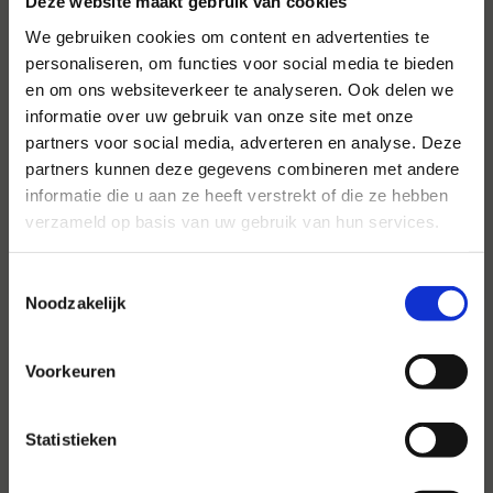
Deze website maakt gebruik van cookies
We gebruiken cookies om content en advertenties te
personaliseren, om functies voor social media te bieden
en om ons websiteverkeer te analyseren. Ook delen we
Voor al uw evenementen en
informatie over uw gebruik van onze site met onze
partijen
partners voor social media, adverteren en analyse. Deze
partners kunnen deze gegevens combineren met andere
Hansen Evenementen is uw partner voor
informatie die u aan ze heeft verstrekt of die ze hebben
evenementen van groot tot klein.
verzameld op basis van uw gebruik van hun services.
Lees verder
Toestemmingsselectie
Noodzakelijk
Voorkeuren
Statistieken