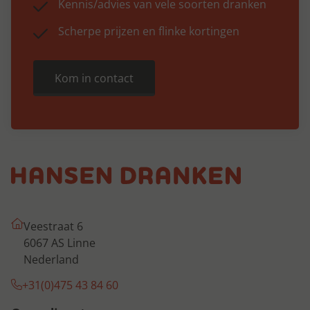
Kennis/advies van vele soorten dranken
Scherpe prijzen en flinke kortingen
Kom in contact
Veestraat 6
6067 AS Linne
Nederland
+31(0)475 43 84 60