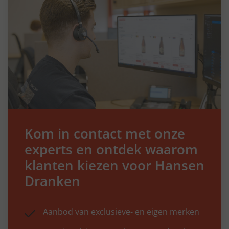
Kom in contact met onze
experts en ontdek waarom
klanten kiezen voor Hansen
Dranken
Aanbod van exclusieve- en eigen merken