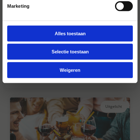
Marketing
Alles toestaan
Hansen Dranken sinds 1947
Selectie toestaan
Al ruim 75 jaar uw grote onafhankelijke
drankengroothandel.
Weigeren
Lees verder
Uitgelicht