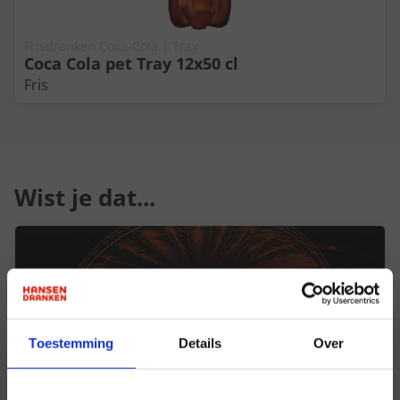
Frisdranken Coca-Cola | Tray
Coca Cola pet Tray 12x50 cl
Fris
Wist je dat...
Toestemming
Details
Over