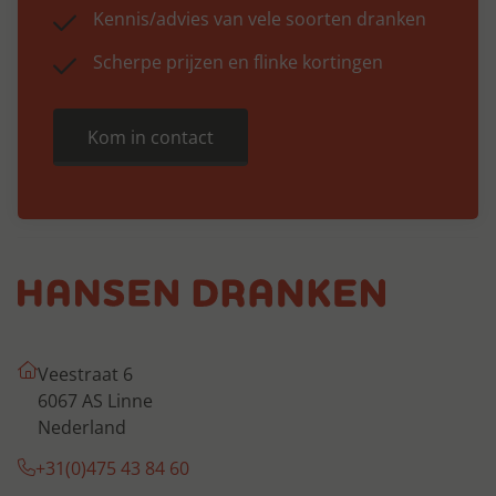
Kennis/advies van vele soorten dranken
Scherpe prijzen en flinke kortingen
Kom in contact
Veestraat 6
6067 AS Linne
Nederland
+31(0)475 43 84 60