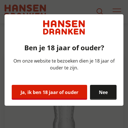
Assortiment
Product Detail
Ben je 18 jaar of ouder?
Sprite pet Zero Tray 12x50 cl
Om onze website te bezoeken dien je 18 jaar of
ouder te zijn.
Ja, ik ben 18 jaar of ouder
Nee