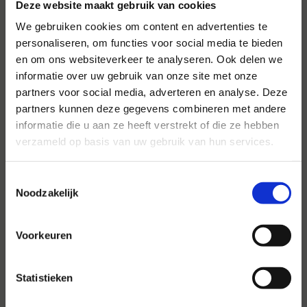
Deze website maakt gebruik van cookies
We gebruiken cookies om content en advertenties te
personaliseren, om functies voor social media te bieden
en om ons websiteverkeer te analyseren. Ook delen we
informatie over uw gebruik van onze site met onze
Voor al uw evenementen en
partners voor social media, adverteren en analyse. Deze
partijen
partners kunnen deze gegevens combineren met andere
informatie die u aan ze heeft verstrekt of die ze hebben
Hansen Evenementen is uw partner voor
verzameld op basis van uw gebruik van hun services.
evenementen van groot tot klein.
Lees verder
Toestemmingsselectie
Noodzakelijk
Voorkeuren
Statistieken