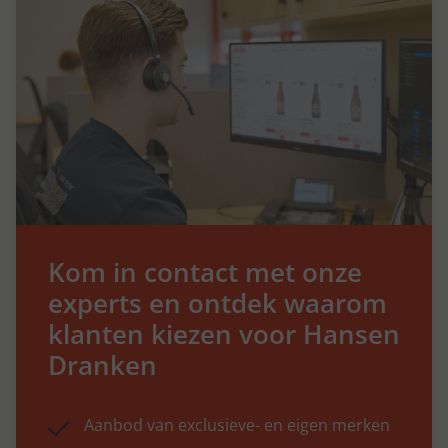
Kom in contact met onze
experts en ontdek waarom
klanten kiezen voor Hansen
Dranken
Aanbod van exclusieve- en eigen merken