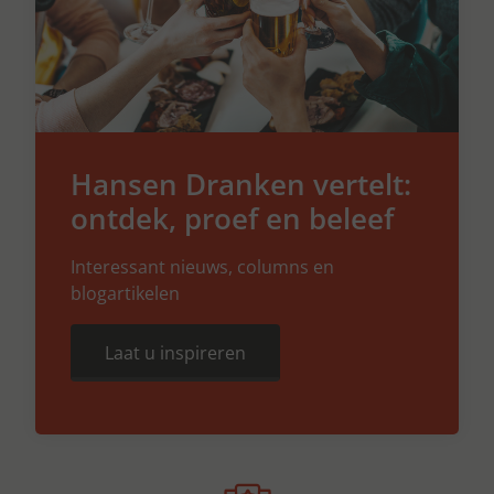
Hansen Dranken vertelt:
ontdek, proef en beleef
Interessant nieuws, columns en
blogartikelen
Laat u inspireren