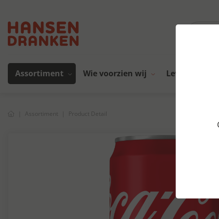
Assortiment
Wie voorzien wij
Leveranciers
Assortiment
Product Detail