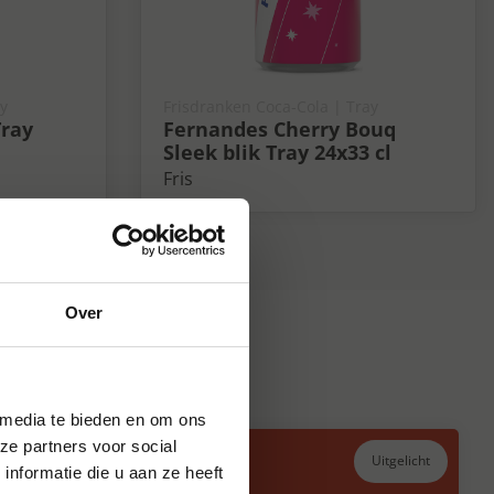
ay
Frisdranken Coca-Cola | Tray
Tray
Fernandes Cherry Bouq
Sleek blik Tray 24x33 cl
Fris
Over
 media te bieden en om ons
ze partners voor social
Uitgelicht
nformatie die u aan ze heeft