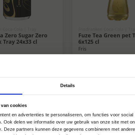
n Coca-Cola | Tray
Frisdranken Coca-Cola | Tr
a Zero Sugar Zero
Fuze Tea Green pet 
k Tray 24x33 cl
6x125 cl
Fris
Details
 van cookies
ent en advertenties te personaliseren, om functies voor social
. Ook delen we informatie over uw gebruik van onze site met on
e. Deze partners kunnen deze gegevens combineren met andere i