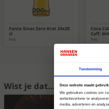
Frisdranken Coca-Cola | Krat
Frisdranke
Fanta Sinas Zero Krat 24x20
Coca Col
cl
Caff. bli
Fris
Fris
Toestemming
Wist je dat...
Deze website maakt gebruik
We gebruiken cookies om cont
websiteverkeer te analyseren
media, adverteren en analys