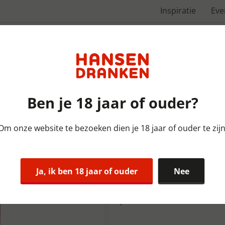
Inspiratie
Ev
Over ons
Ben je 18 jaar of ouder?
Om onze website te bezoeken dien je 18 jaar of ouder te zijn
Frisdranken Coca-Cola | TRA
Coca Cola Sl
Ja, ik ben 18 jaar of ouder
Nee
Coca Cola is de meest favor
plantenextracten en natuurl