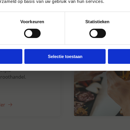
erzameld op basis van uw gebruik van hun services.
Voorkeuren
Statistieken
n Dranken sinds
Selectie toestaan
5 jaar uw grote
lijke
roothandel.
der