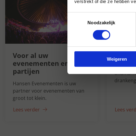
verstrekt of die ze hebben v
Toestemmingsselectie
Noodzakelijk
Hanse
1947
Voor al uw
Weigeren
evenementen en
Al ruim 7
partijen
onafhanke
drankeng
Hansen Evenementen is uw
partner voor evenementen van
groot tot klein.
Lees verder
Lees ver