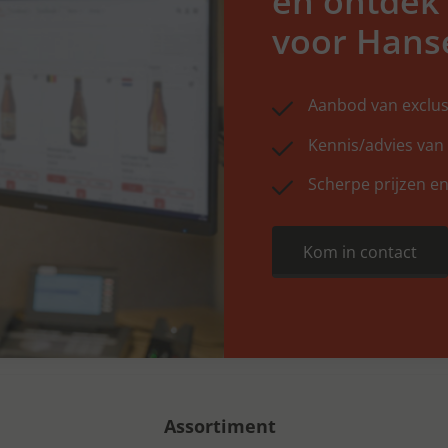
en ontdek
voor Hans
Aanbod van exclus
Kennis/advies van
Scherpe prijzen en
Kom in contact
Assortiment