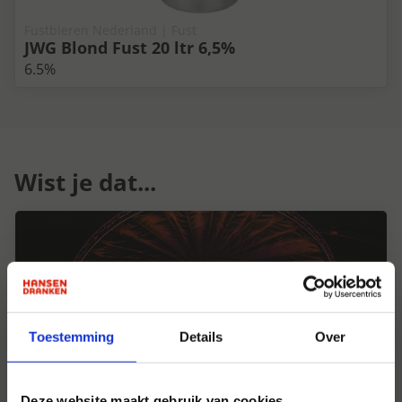
Fustbieren Nederland | Fust
JWG Blond Fust 20 ltr 6,5%
6.5%
Wist je dat...
Toestemming
Details
Over
Deze website maakt gebruik van cookies