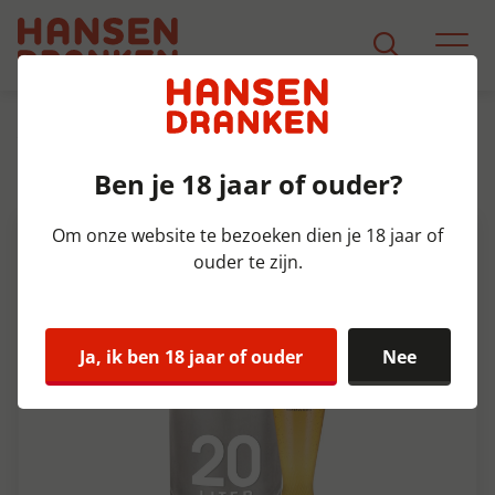
Assortiment
Product Detail
Ben je 18 jaar of ouder?
Brand Weizen Fust 20 ltr 5%
Om onze website te bezoeken dien je 18 jaar of
ouder te zijn.
Ja, ik ben 18 jaar of ouder
Nee