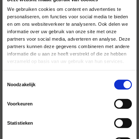
We gebruiken cookies om content en advertenties te
personaliseren, om functies voor social media te bieden
en om ons websiteverkeer te analyseren. Ook delen we
Voor al uw evenementen en
informatie over uw gebruik van onze site met onze
partijen
partners voor social media, adverteren en analyse. Deze
partners kunnen deze gegevens combineren met andere
Hansen Evenementen is uw partner voor
informatie die u aan ze heeft verstrekt of die ze hebben
evenementen van groot tot klein.
verzameld op basis van uw gebruik van hun services.
Lees verder
Toestemmingsselectie
Noodzakelijk
Voorkeuren
Statistieken