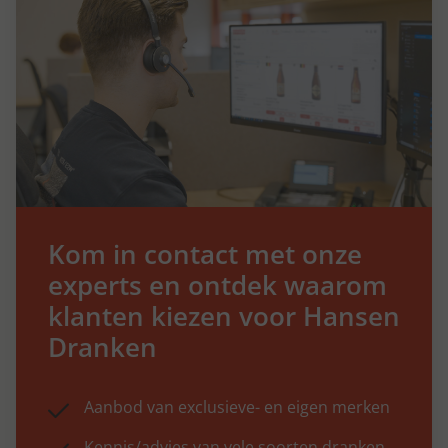
Kom in contact met onze
experts en ontdek waarom
klanten kiezen voor Hansen
Dranken
Aanbod van exclusieve- en eigen merken
Kennis/advies van vele soorten dranken