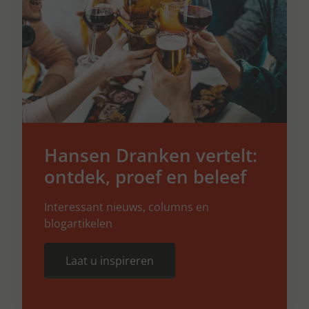
Hansen Dranken vertelt:
ontdek, proef en beleef
Interessant nieuws, columns en
blogartikelen
Laat u inspireren