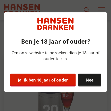
Assortiment
Product Detail
Ben je 18 jaar of ouder?
Texels Stormbock Fust 20 ltr
10%
Om onze website te bezoeken dien je 18 jaar of
ouder te zijn.
Ja, ik ben 18 jaar of ouder
Nee