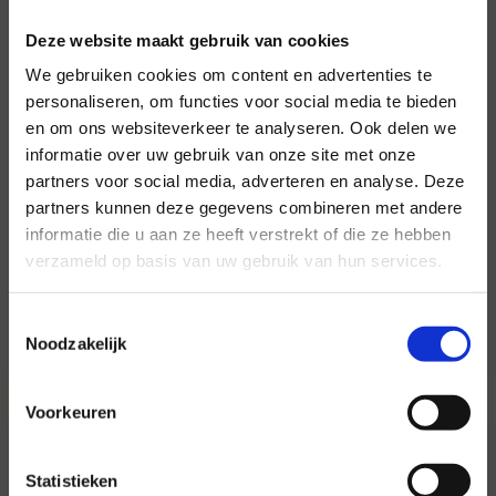
Deze website maakt gebruik van cookies
We gebruiken cookies om content en advertenties te
personaliseren, om functies voor social media te bieden
en om ons websiteverkeer te analyseren. Ook delen we
informatie over uw gebruik van onze site met onze
partners voor social media, adverteren en analyse. Deze
Voor al uw evenementen en
partners kunnen deze gegevens combineren met andere
partijen
informatie die u aan ze heeft verstrekt of die ze hebben
verzameld op basis van uw gebruik van hun services.
Hansen Evenementen is uw partner voor
evenementen van groot tot klein.
Toestemmingsselectie
Lees verder
Noodzakelijk
Voorkeuren
Statistieken