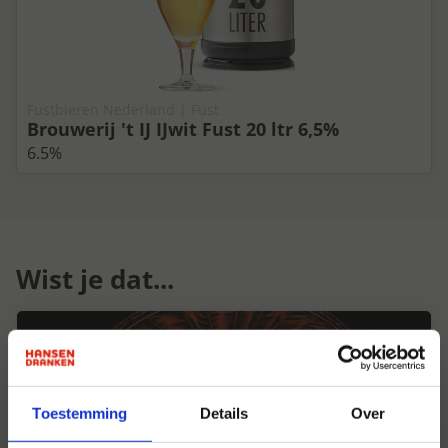
Fustbieren Nederland | Fust
Brouwerij 't IJ IJwit Fust 20 ltr 6,5%
6.5%
Wist je dat...
Toestemming
Details
Over