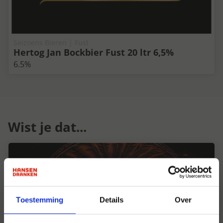
Seizoens Bieren | Fust
Hertog Jan Bockbier Fust 20 ltr 6,5%
6.5%
Wist je dat...
Toestemming
Details
Over