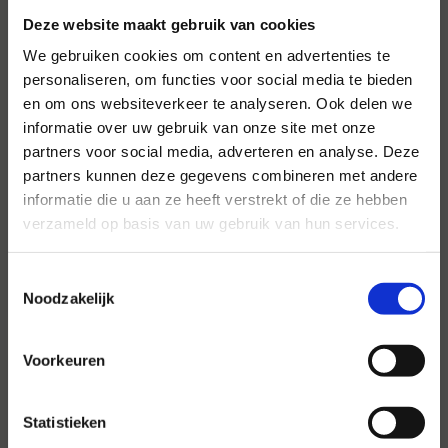
Deze website maakt gebruik van cookies
We gebruiken cookies om content en advertenties te
personaliseren, om functies voor social media te bieden
en om ons websiteverkeer te analyseren. Ook delen we
informatie over uw gebruik van onze site met onze
Voor al uw evenementen en
partners voor social media, adverteren en analyse. Deze
partijen
partners kunnen deze gegevens combineren met andere
informatie die u aan ze heeft verstrekt of die ze hebben
Hansen Evenementen is uw partner voor
verzameld op basis van uw gebruik van hun services.
evenementen van groot tot klein.
Toestemmingsselectie
Lees verder
Noodzakelijk
Voorkeuren
Statistieken