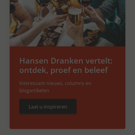
Hansen Dranken vertelt:
ontdek, proef en beleef
Interessant nieuws, columns en
blogartikelen
Laat u inspireren