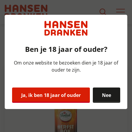
Assortiment
Product Detail
Ben je 18 jaar of ouder?
Grolsch Herfstbok Krat 24x30 cl
6,6%
Om onze website te bezoeken dien je 18 jaar of
ouder te zijn.
Ja, ik ben 18 jaar of ouder
Nee