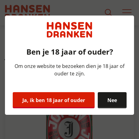
Assortiment
Product Detail
Ben je 18 jaar of ouder?
Jopen 4 Granenbok blik Doos
12x33 cl 6,5%
Om onze website te bezoeken dien je 18 jaar of
ouder te zijn.
Ja, ik ben 18 jaar of ouder
Nee