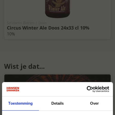
Seizoens Bieren | Doos
Circus Winter Ale Doos 24x33 cl 10%
10%
Wist je dat...
Toestemming
Details
Over