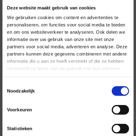
Deze website maakt gebruik van cookies
We gebruiken cookies om content en advertenties te
personaliseren, om functies voor social media te bieden
en om ons websiteverkeer te analyseren. Ook delen we
informatie over uw gebruik van onze site met onze
Voor al uw evenementen en
partners voor social media, adverteren en analyse. Deze
partijen
partners kunnen deze gegevens combineren met andere
informatie die u aan ze heeft verstrekt of die ze hebben
Hansen Evenementen is uw partner voor
verzameld op basis van uw gebruik van hun services.
evenementen van groot tot klein.
Toestemmingsselectie
Lees verder
Noodzakelijk
Voorkeuren
Statistieken