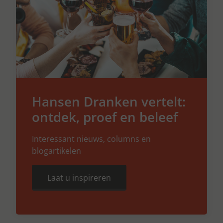
Hansen Dranken vertelt:
ontdek, proef en beleef
Interessant nieuws, columns en
blogartikelen
Laat u inspireren