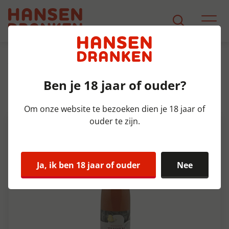
Assortiment
Product Detail
Ben je 18 jaar of ouder?
Thorn Pinot Noir Rosé Fles 75 cl
13%
Om onze website te bezoeken dien je 18 jaar of
ouder te zijn.
Ja, ik ben 18 jaar of ouder
Nee