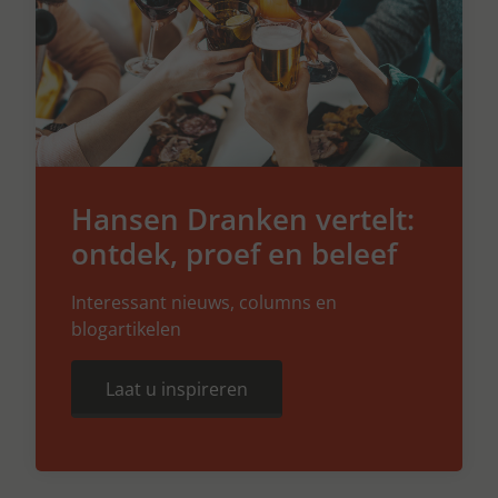
Hansen Dranken vertelt:
ontdek, proef en beleef
Interessant nieuws, columns en
blogartikelen
Laat u inspireren