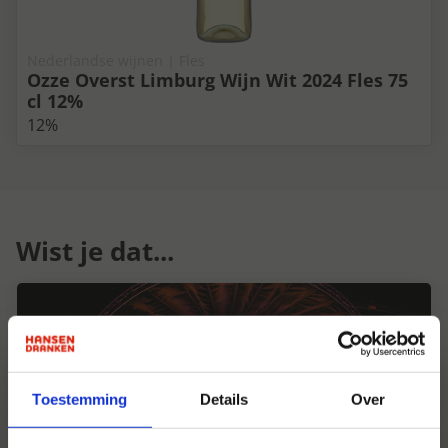
Nederlandse wijnen | Fles
Ozze Overst Limburg Wijn Wit 2024 Fles 75
cl 12%
12%
Wist je dat...
Toestemming
Details
Over