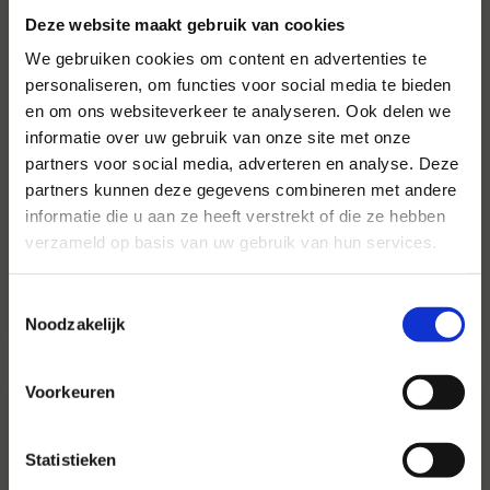
Deze website maakt gebruik van cookies
We gebruiken cookies om content en advertenties te
personaliseren, om functies voor social media te bieden
en om ons websiteverkeer te analyseren. Ook delen we
informatie over uw gebruik van onze site met onze
Voor al uw evenementen en
partners voor social media, adverteren en analyse. Deze
partijen
partners kunnen deze gegevens combineren met andere
informatie die u aan ze heeft verstrekt of die ze hebben
Hansen Evenementen is uw partner voor
verzameld op basis van uw gebruik van hun services.
evenementen van groot tot klein.
Toestemmingsselectie
Lees verder
Noodzakelijk
Voorkeuren
Statistieken