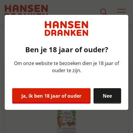
Assortiment
Product Detail
Ben je 18 jaar of ouder?
Monin Gingerbread Fles 70 cl
Om onze website te bezoeken dien je 18 jaar of
ouder te zijn.
Ja, ik ben 18 jaar of ouder
Nee