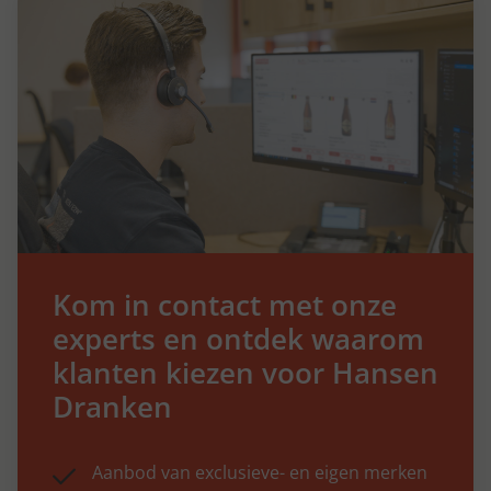
Kom in contact met onze
experts en ontdek waarom
klanten kiezen voor Hansen
Dranken
Aanbod van exclusieve- en eigen merken