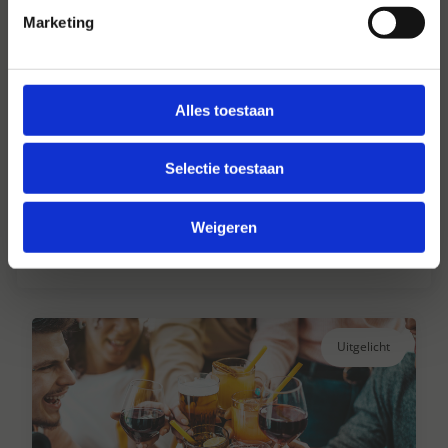
Marketing
Alles toestaan
Hansen Dranken sinds 1947
Selectie toestaan
Al ruim 75 jaar uw grote onafhankelijke
drankengroothandel.
Weigeren
Lees verder
Uitgelicht