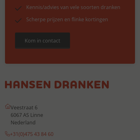
Kennis/advies van vele soorten dranken
Scherpe prijzen en flinke kortingen
Kom in contact
Veestraat 6
6067 AS Linne
Nederland
+31(0)475 43 84 60