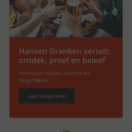
Hansen Dranken vertelt:
ontdek, proef en beleef
Interessant nieuws, columns en
blogartikelen
Laat u inspireren