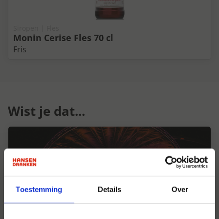
Siropen | Fles
Monin Cerise Fles 70 cl
Fris
Wist je dat...
Toestemming
Details
Over