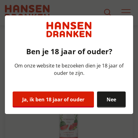
Assortiment
Product Detail
Ben je 18 jaar of ouder?
Monin Watermelon Fles 70 cl
Om onze website te bezoeken dien je 18 jaar of
ouder te zijn.
Ja, ik ben 18 jaar of ouder
Nee