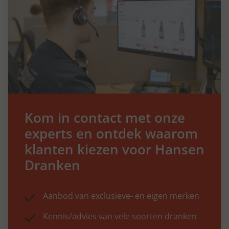
Kom in contact met onze
experts en ontdek waarom
klanten kiezen voor Hansen
Dranken
Aanbod van exclusieve- en eigen merken
Kennis/advies van vele soorten dranken