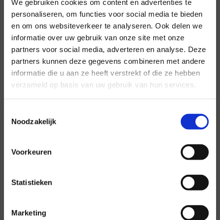
We gebruiken cookies om content en advertenties te
personaliseren, om functies voor social media te bieden
Voor al uw evenementen en
en om ons websiteverkeer te analyseren. Ook delen we
partijen
informatie over uw gebruik van onze site met onze
partners voor social media, adverteren en analyse. Deze
Hansen Evenementen is uw partner voor
partners kunnen deze gegevens combineren met andere
evenementen van groot tot klein.
informatie die u aan ze heeft verstrekt of die ze hebben
verzameld op basis van uw gebruik van hun services.
Lees verder
Toestemmingsselectie
Noodzakelijk
Voorkeuren
Statistieken
Marketing