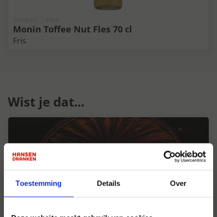
Siropen | Fles
Monin Toffee Nut Fles 70 cl
Fris
Wist je dat...
Toestemming
Details
Over