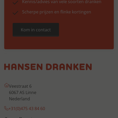
Kennis/advies van vele soorten dranken
Scherpe prijzen en flinke kortingen
Kom in contact
Veestraat 6
6067 AS Linne
Nederland
+31(0)475 43 84 60