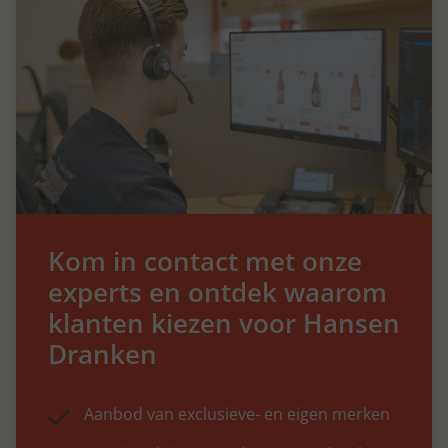
Kom in contact met onze
experts en ontdek waarom
klanten kiezen voor Hansen
Dranken
Aanbod van exclusieve- en eigen merken