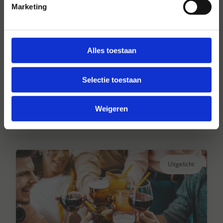
Marketing
Alles toestaan
Hansen Dranken sinds 1947
Selectie toestaan
Al ruim 75 jaar uw grote onafhankelijke
drankengroothandel.
Weigeren
Lees verder
Uitgelicht