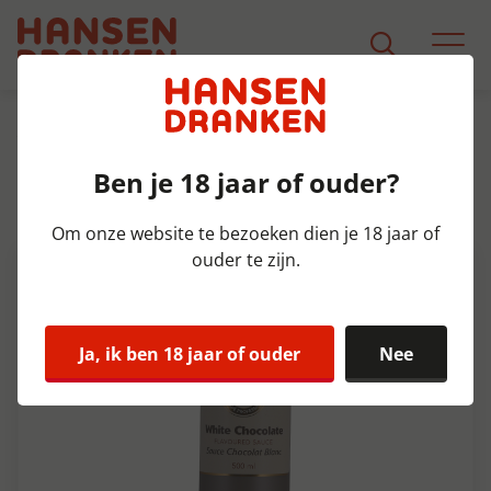
Assortiment
Product Detail
Ben je 18 jaar of ouder?
Monin Topping Wh.Chocolat
Fles 50 cl
Om onze website te bezoeken dien je 18 jaar of
ouder te zijn.
Ja, ik ben 18 jaar of ouder
Nee