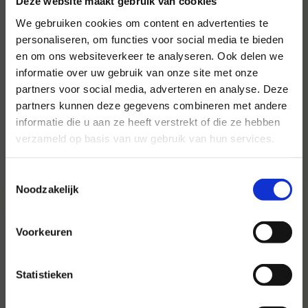
Deze website maakt gebruik van cookies
We gebruiken cookies om content en advertenties te
personaliseren, om functies voor social media te bieden
en om ons websiteverkeer te analyseren. Ook delen we
Voor al uw evenementen en
informatie over uw gebruik van onze site met onze
partijen
partners voor social media, adverteren en analyse. Deze
partners kunnen deze gegevens combineren met andere
Hansen Evenementen is uw partner voor
informatie die u aan ze heeft verstrekt of die ze hebben
evenementen van groot tot klein.
verzameld op basis van uw gebruik van hun services.
Lees verder
Toestemmingsselectie
Noodzakelijk
Voorkeuren
Statistieken