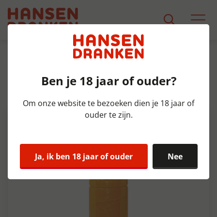
Assortiment
Product Detail
Ben je 18 jaar of ouder?
Finest Call Mango Puree Fles
100 cl
Om onze website te bezoeken dien je 18 jaar of
ouder te zijn.
Ja, ik ben 18 jaar of ouder
Nee