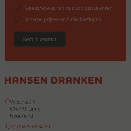
Kennis/advies van vele soorten dranken
Scherpe prijzen en flinke kortingen
Kom in contact
Veestraat 6
6067 AS Linne
Nederland
+31(0)475 43 84 60