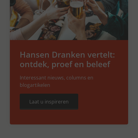
Hansen Dranken vertelt:
ontdek, proef en beleef
Interessant nieuws, columns en
blogartikelen
Laat u inspireren