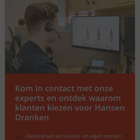
Kom in contact met onze
experts en ontdek waarom
klanten kiezen voor Hansen
Dranken
Aanbod van exclusieve- en eigen merken