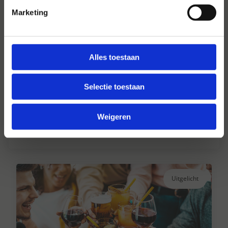
Marketing
Alles toestaan
Hansen Dranken sinds 1947
Selectie toestaan
Al ruim 75 jaar uw grote onafhankelijke
drankengroothandel.
Weigeren
Lees verder
Uitgelicht