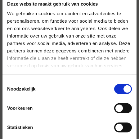
Deze website maakt gebruik van cookies
We gebruiken cookies om content en advertenties te
personaliseren, om functies voor social media te bieden
en om ons websiteverkeer te analyseren. Ook delen we
informatie over uw gebruik van onze site met onze
Voor al uw evenementen en
partners voor social media, adverteren en analyse. Deze
partijen
partners kunnen deze gegevens combineren met andere
informatie die u aan ze heeft verstrekt of die ze hebben
Hansen Evenementen is uw partner voor
verzameld op basis van uw gebruik van hun services.
evenementen van groot tot klein.
Lees verder
Toestemmingsselectie
Noodzakelijk
Voorkeuren
Statistieken