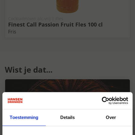
Cocktailmixen alc.vrij | Fles
Finest Call Passion Fruit Fles 100 cl
Fris
Wist je dat...
Toestemming
Details
Over