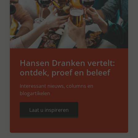
Hansen Dranken vertelt:
ontdek, proef en beleef
Interessant nieuws, columns en
blogartikelen
Laat u inspireren