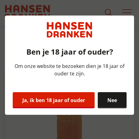
Assortiment
Product Detail
Ben je 18 jaar of ouder?
Finest Call Passion Fruit Fles
100 cl
Om onze website te bezoeken dien je 18 jaar of
ouder te zijn.
Ja, ik ben 18 jaar of ouder
Nee