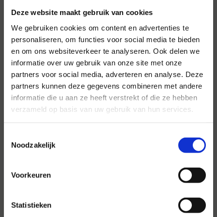
Deze website maakt gebruik van cookies
We gebruiken cookies om content en advertenties te
personaliseren, om functies voor social media te bieden
en om ons websiteverkeer te analyseren. Ook delen we
informatie over uw gebruik van onze site met onze
Voor al uw evenementen en
partners voor social media, adverteren en analyse. Deze
partijen
partners kunnen deze gegevens combineren met andere
informatie die u aan ze heeft verstrekt of die ze hebben
Hansen Evenementen is uw partner voor
verzameld op basis van uw gebruik van hun services.
evenementen van groot tot klein.
Toestemmingsselectie
Lees verder
Noodzakelijk
Voorkeuren
Statistieken