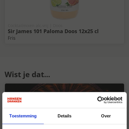
Cocktailmixen alc.vrij | Doos
Sir James 101 Paloma Doos 12x25 cl
Fris
Wist je dat...
Toestemming
Details
Over