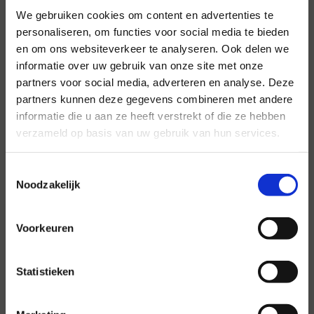
We gebruiken cookies om content en advertenties te
personaliseren, om functies voor social media te bieden
en om ons websiteverkeer te analyseren. Ook delen we
Voor al uw evenementen en
informatie over uw gebruik van onze site met onze
partijen
partners voor social media, adverteren en analyse. Deze
partners kunnen deze gegevens combineren met andere
Hansen Evenementen is uw partner voor
informatie die u aan ze heeft verstrekt of die ze hebben
evenementen van groot tot klein.
verzameld op basis van uw gebruik van hun services.
Lees verder
Toestemmingsselectie
Noodzakelijk
Voorkeuren
Statistieken