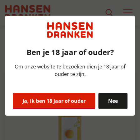
Assortiment
Product Detail
Ben je 18 jaar of ouder?
Appeven Sinaasappel Doos
12x75 cl
Om onze website te bezoeken dien je 18 jaar of
ouder te zijn.
Ja, ik ben 18 jaar of ouder
Nee