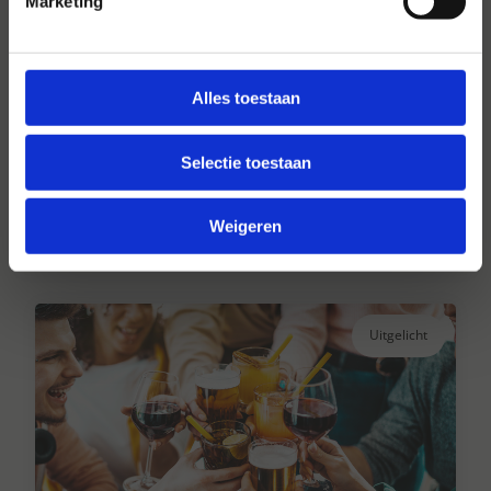
Marketing
Alles toestaan
Hansen Dranken sinds 1947
Al ruim 75 jaar uw grote onafhankelijke
Selectie toestaan
drankengroothandel.
Lees verder
Weigeren
Uitgelicht