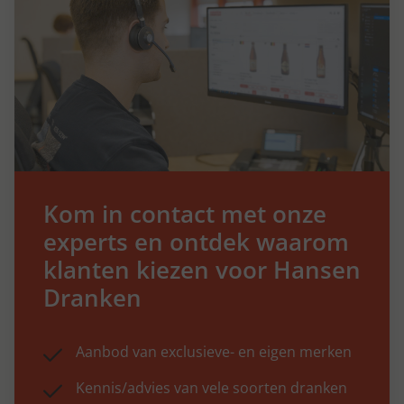
Kom in contact met onze
experts en ontdek waarom
klanten kiezen voor Hansen
Dranken
Aanbod van exclusieve- en eigen merken
Kennis/advies van vele soorten dranken