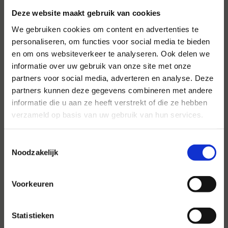
Deze website maakt gebruik van cookies
We gebruiken cookies om content en advertenties te
personaliseren, om functies voor social media te bieden
en om ons websiteverkeer te analyseren. Ook delen we
informatie over uw gebruik van onze site met onze
Voor al uw evenementen en
partners voor social media, adverteren en analyse. Deze
partijen
partners kunnen deze gegevens combineren met andere
informatie die u aan ze heeft verstrekt of die ze hebben
Hansen Evenementen is uw partner voor
verzameld op basis van uw gebruik van hun services.
evenementen van groot tot klein.
Toestemmingsselectie
Lees verder
Noodzakelijk
Voorkeuren
Statistieken