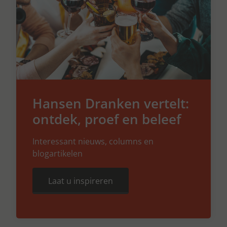
Hansen Dranken vertelt:
ontdek, proef en beleef
Interessant nieuws, columns en
blogartikelen
Laat u inspireren