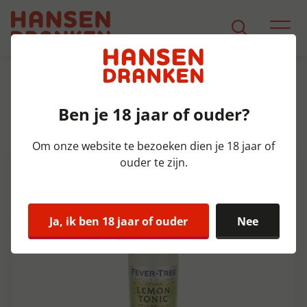
Assortiment
Product Detail
Ben je 18 jaar of ouder?
Fever Tree Sicilian Lemonade
Tray 6x4x20 cl
Om onze website te bezoeken dien je 18 jaar of
ouder te zijn.
Ja, ik ben 18 jaar of ouder
Nee