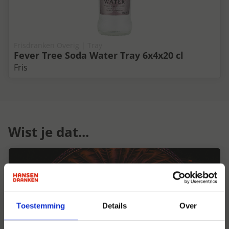
Frisdranken Overig | Tray
Fever Tree Soda Water Tray 6x4x20 cl
Fris
Wist je dat...
Toestemming
Details
Over