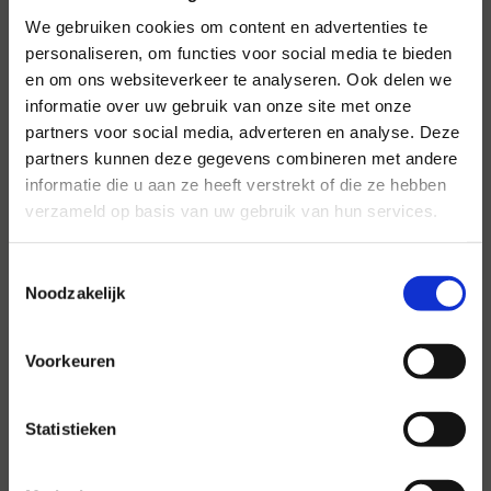
We gebruiken cookies om content en advertenties te
personaliseren, om functies voor social media te bieden
en om ons websiteverkeer te analyseren. Ook delen we
Voor al uw evenementen en
informatie over uw gebruik van onze site met onze
partijen
partners voor social media, adverteren en analyse. Deze
partners kunnen deze gegevens combineren met andere
Hansen Evenementen is uw partner voor
informatie die u aan ze heeft verstrekt of die ze hebben
evenementen van groot tot klein.
verzameld op basis van uw gebruik van hun services.
Lees verder
Toestemmingsselectie
Noodzakelijk
Voorkeuren
Statistieken