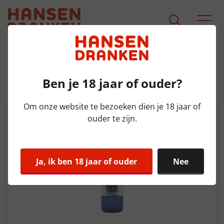
Assortiment
Product Detail
Ben je 18 jaar of ouder?
Eaulala Bruis Krat 12x75 cl
Om onze website te bezoeken dien je 18 jaar of
ouder te zijn.
Ja, ik ben 18 jaar of ouder
Nee