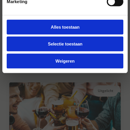
Marketing
Alles toestaan
Hansen Dranken sinds 1947
Al ruim 75 jaar uw grote onafhankelijke
Selectie toestaan
drankengroothandel.
Weigeren
Lees verder
Uitgelicht