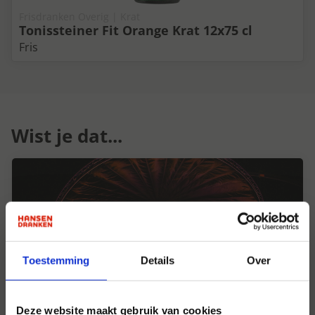
Frisdranken Overig | Krat
Tonissteiner Fit Orange Krat 12x75 cl
Fris
Wist je dat...
Toestemming
Details
Over
Deze website maakt gebruik van cookies