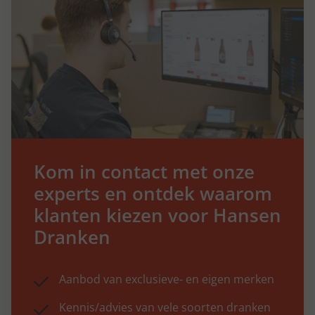
Kom in contact met onze
experts en ontdek waarom
klanten kiezen voor Hansen
Dranken
Aanbod van exclusieve- en eigen merken
Kennis/advies van vele soorten dranken