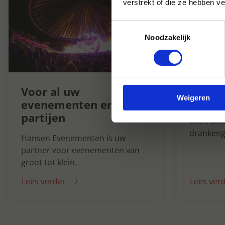
verstrekt of die ze hebben v
Toestemmingsselectie
Noodzakelijk
Hanse
1947
Voor al uw
Weigeren
evenementen en
Al ruim 7
partijen
onafhanke
drankeng
Hansen Evenementen is uw
partner voor evenementen van
groot tot klein.
Lees verder
Lees ver