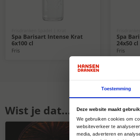
Frisdranken Spadel | Krat
Frisdranke
Spa Barisart Intense Krat
Spa Bari
6x100 cl
24x50 cl
Fris
Fris
Toestemming
Wist je dat...
Deze website maakt gebruik
We gebruiken cookies om cont
websiteverkeer te analyseren
media, adverteren en analys