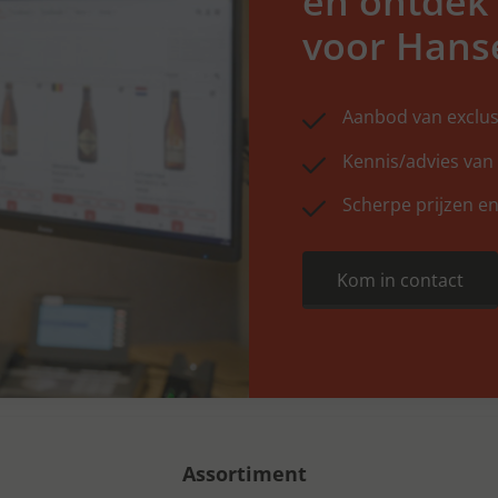
en ontdek
voor Hans
Aanbod van exclus
Kennis/advies van
Scherpe prijzen en
Kom in contact
Assortiment