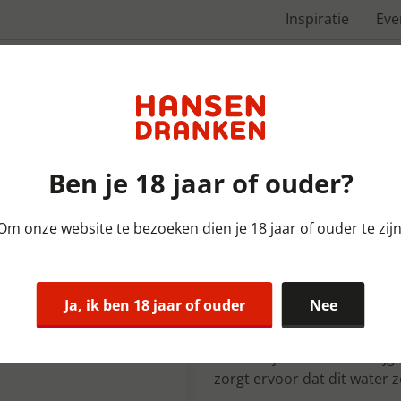
Inspiratie
Ev
Over ons
Ben je 18 jaar of ouder?
Om onze website te bezoeken dien je 18 jaar of ouder te zijn
Frisdranken Spadel | TRAY |
Spa Reine pe
Ja, ik ben 18 jaar of ouder
Nee
Spa Reine is een uiterst zu
wordt. Tijdens die reis kri
zorgt ervoor dat dit water 