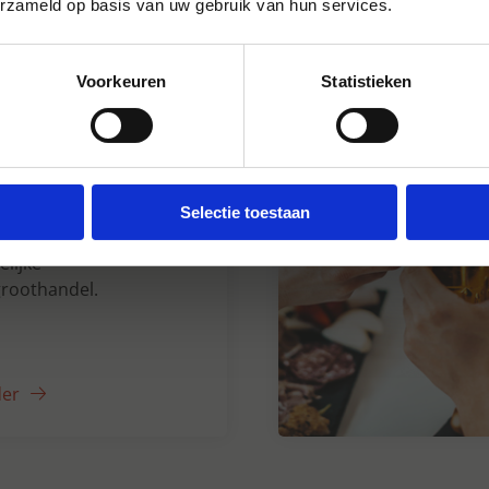
erzameld op basis van uw gebruik van hun services.
Voorkeuren
Statistieken
n Dranken sinds
Selectie toestaan
5 jaar uw grote
lijke
roothandel.
der