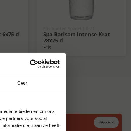
Frisdranken Spadel | Krat
 6x75 cl
Spa Barisart Intense Krat
28x25 cl
Fris
Over
 media te bieden en om ons
ze partners voor social
Uitgelicht
nformatie die u aan ze heeft