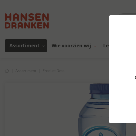
Assortiment
Wie voorzien wij
Leveranciers
Assortiment
Product Detail