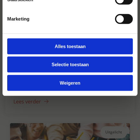
Marketing
Alles toestaan
Selectie toestaan
Hansen Dranken sinds 1947
Al ruim 75 jaar uw grote onafhankelijke
Weigeren
drankengroothandel.
Lees verder
Uitgelicht