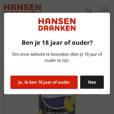
Assortiment
Product Detail
Ben je 18 jaar of ouder?
Pepsi Max Zero Lemon blik Tray
24x33 cl
Om onze website te bezoeken dien je 18 jaar of
ouder te zijn.
Ja, ik ben 18 jaar of ouder
Nee