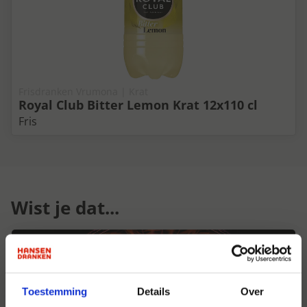
Frisdranken Vrumona | Krat
Royal Club Bitter Lemon Krat 12x110 cl
Fris
Wist je dat...
Toestemming
Details
Over