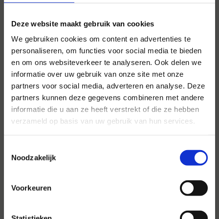
Deze website maakt gebruik van cookies
We gebruiken cookies om content en advertenties te
personaliseren, om functies voor social media te bieden
en om ons websiteverkeer te analyseren. Ook delen we
informatie over uw gebruik van onze site met onze
partners voor social media, adverteren en analyse. Deze
Voor al uw evenementen en
partners kunnen deze gegevens combineren met andere
partijen
informatie die u aan ze heeft verstrekt of die ze hebben
verzameld op basis van uw gebruik van hun services.
Hansen Evenementen is uw partner voor
evenementen van groot tot klein.
Toestemmingsselectie
Noodzakelijk
Lees verder
Voorkeuren
Statistieken