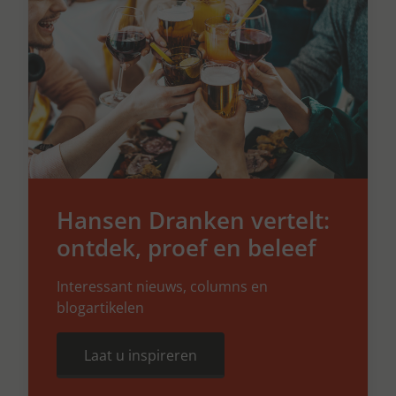
Hansen Dranken vertelt:
ontdek, proef en beleef
Interessant nieuws, columns en
blogartikelen
Laat u inspireren