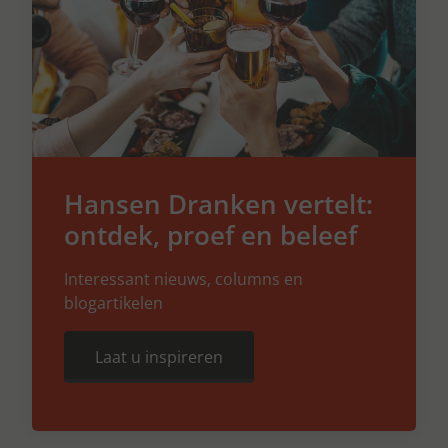
Hansen Dranken vertelt:
ontdek, proef en beleef
Interessant nieuws, columns en
blogartikelen
Laat u inspireren