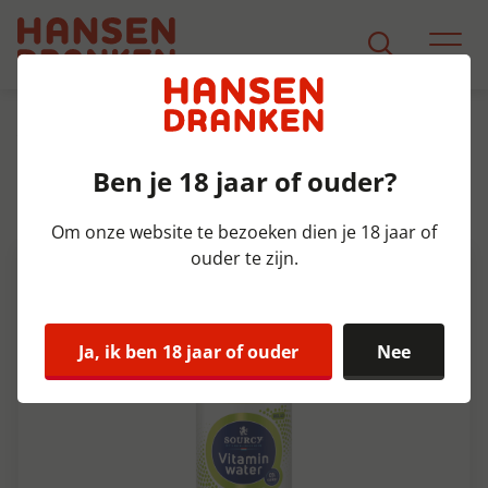
Assortiment
Product Detail
Ben je 18 jaar of ouder?
Sourcy Vitamin Peer/Vlierbl. pet
Tray 6x50 cl
Om onze website te bezoeken dien je 18 jaar of
ouder te zijn.
Ja, ik ben 18 jaar of ouder
Nee