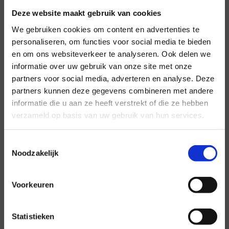
Deze website maakt gebruik van cookies
We gebruiken cookies om content en advertenties te
personaliseren, om functies voor social media te bieden
en om ons websiteverkeer te analyseren. Ook delen we
informatie over uw gebruik van onze site met onze
Voor al uw evenementen en
partners voor social media, adverteren en analyse. Deze
partijen
partners kunnen deze gegevens combineren met andere
informatie die u aan ze heeft verstrekt of die ze hebben
Hansen Evenementen is uw partner voor
verzameld op basis van uw gebruik van hun services.
evenementen van groot tot klein.
Toestemmingsselectie
Lees verder
Noodzakelijk
Voorkeuren
Statistieken