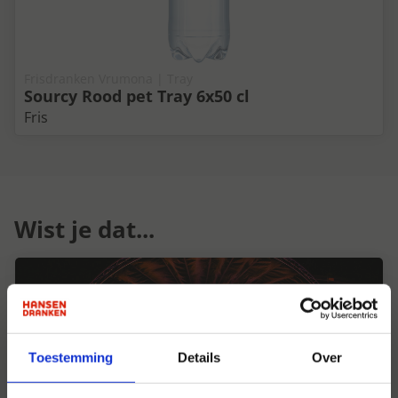
Frisdranken Vrumona | Tray
Sourcy Rood pet Tray 6x50 cl
Fris
Wist je dat...
Toestemming
Details
Over