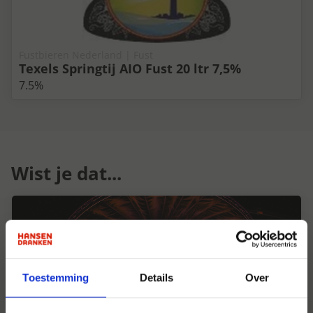
Fustbieren Nederland | Fust
Texels Springtij AIO Fust 20 ltr 7,5%
7.5%
Wist je dat...
Toestemming
Details
Over