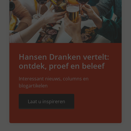
Hansen Dranken vertelt:
ontdek, proef en beleef
Interessant nieuws, columns en
blogartikelen
Laat u inspireren