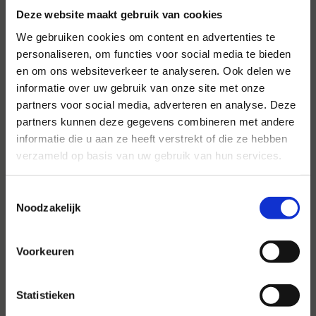
Deze website maakt gebruik van cookies
We gebruiken cookies om content en advertenties te
personaliseren, om functies voor social media te bieden
en om ons websiteverkeer te analyseren. Ook delen we
informatie over uw gebruik van onze site met onze
Voor al uw evenementen en
partners voor social media, adverteren en analyse. Deze
partijen
partners kunnen deze gegevens combineren met andere
informatie die u aan ze heeft verstrekt of die ze hebben
Hansen Evenementen is uw partner voor
verzameld op basis van uw gebruik van hun services.
evenementen van groot tot klein.
Lees verder
Toestemmingsselectie
Noodzakelijk
Voorkeuren
Statistieken