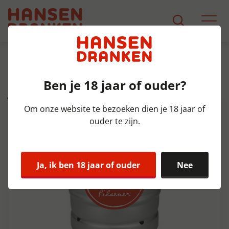
Assortiment
Product Detail
Ben je 18 jaar of ouder?
JWG Plato 10.8 Fust 50 ltr 4,8%
Om onze website te bezoeken dien je 18 jaar of
ouder te zijn.
Ja, ik ben 18 jaar of ouder
Nee