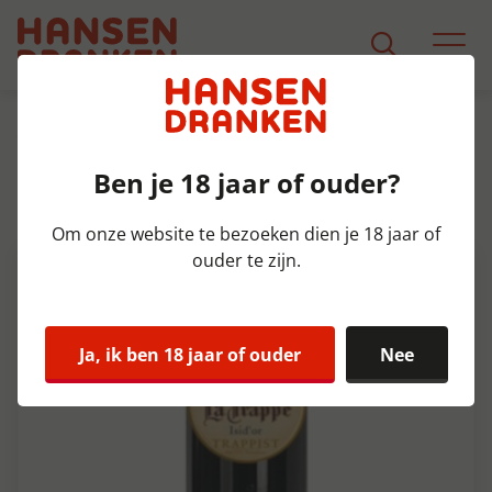
Assortiment
Product Detail
Ben je 18 jaar of ouder?
La Trappe Isid'Or Fust 20 ltr
7,5%
Om onze website te bezoeken dien je 18 jaar of
ouder te zijn.
Ja, ik ben 18 jaar of ouder
Nee