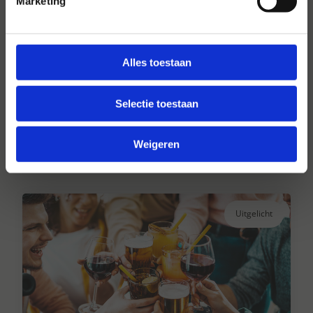
Marketing
Alles toestaan
Hansen Dranken sinds 1947
Al ruim 75 jaar uw grote onafhankelijke
Selectie toestaan
drankengroothandel.
Lees verder
Weigeren
Uitgelicht