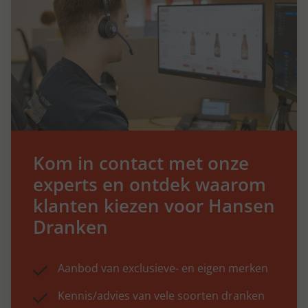
Kom in contact met onze
experts en ontdek waarom
klanten kiezen voor Hansen
Dranken
Aanbod van exclusieve- en eigen merken
Kennis/advies van vele soorten dranken