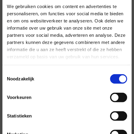
We gebruiken cookies om content en advertenties te
personaliseren, om functies voor social media te bieden
en om ons websiteverkeer te analyseren. Ook delen we
Voor al uw evenementen en
informatie over uw gebruik van onze site met onze
partijen
partners voor social media, adverteren en analyse. Deze
partners kunnen deze gegevens combineren met andere
Hansen Evenementen is uw partner voor
informatie die u aan ze heeft verstrekt of die ze hebben
evenementen van groot tot klein.
verzameld op basis van uw gebruik van hun services.
Lees verder
Toestemmingsselectie
Noodzakelijk
Voorkeuren
Statistieken