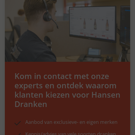
Kom in contact met onze
experts en ontdek waarom
klanten kiezen voor Hansen
Dranken
Aanbod van exclusieve- en eigen merken
Kennis/advies van vele soorten dranken