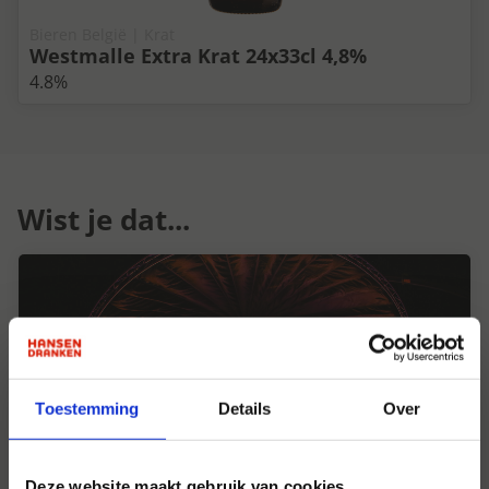
Bieren België | Krat
Westmalle Extra Krat 24x33cl 4,8%
4.8%
Wist je dat...
Toestemming
Details
Over
Deze website maakt gebruik van cookies