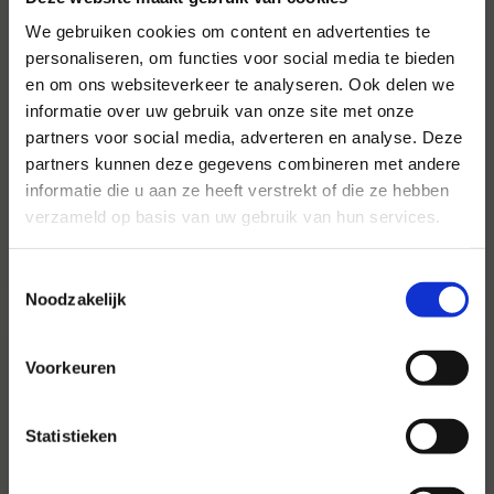
We gebruiken cookies om content en advertenties te
personaliseren, om functies voor social media te bieden
en om ons websiteverkeer te analyseren. Ook delen we
Voor al uw evenementen en
informatie over uw gebruik van onze site met onze
partijen
partners voor social media, adverteren en analyse. Deze
partners kunnen deze gegevens combineren met andere
Hansen Evenementen is uw partner voor
informatie die u aan ze heeft verstrekt of die ze hebben
evenementen van groot tot klein.
verzameld op basis van uw gebruik van hun services.
Lees verder
Toestemmingsselectie
Noodzakelijk
Voorkeuren
Statistieken