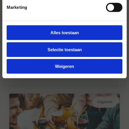
Marketing
Alles toestaan
Hansen Dranken sinds 1947
Selectie toestaan
Al ruim 75 jaar uw grote onafhankelijke
drankengroothandel.
Weigeren
Lees verder
Uitgelicht