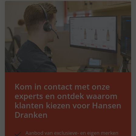
Kom in contact met onze
experts en ontdek waarom
klanten kiezen voor Hansen
Dranken
Aanbod van exclusieve- en eigen merken