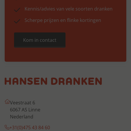
Kennis/advies van vele soorten dranken
Scherpe prijzen en flinke kortingen
Kom in contact
Veestraat 6
6067 AS Linne
Nederland
+31(0)475 43 84 60