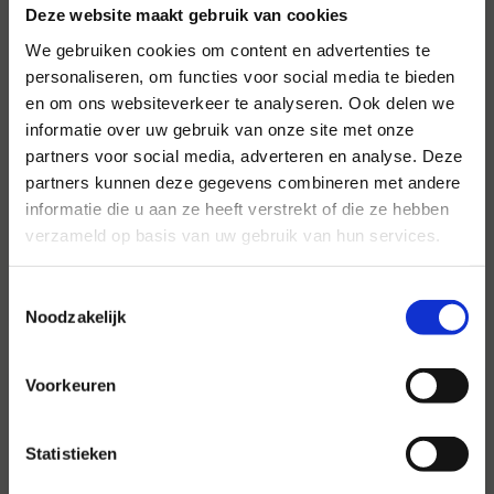
Deze website maakt gebruik van cookies
We gebruiken cookies om content en advertenties te
personaliseren, om functies voor social media te bieden
en om ons websiteverkeer te analyseren. Ook delen we
informatie over uw gebruik van onze site met onze
Voor al uw evenementen en
partners voor social media, adverteren en analyse. Deze
partijen
partners kunnen deze gegevens combineren met andere
informatie die u aan ze heeft verstrekt of die ze hebben
Hansen Evenementen is uw partner voor
verzameld op basis van uw gebruik van hun services.
evenementen van groot tot klein.
Lees verder
Toestemmingsselectie
Noodzakelijk
Voorkeuren
Statistieken