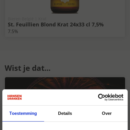
Bieren België | Krat
St. Feuillien Blond Krat 24x33 cl 7,5%
7.5%
Wist je dat...
Toestemming
Details
Over