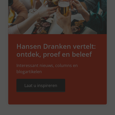
Hansen Dranken vertelt:
ontdek, proef en beleef
Interessant nieuws, columns en
blogartikelen
Laat u inspireren