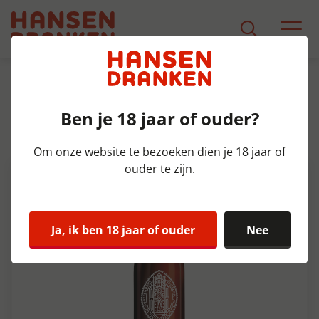
Assortiment
Product Detail
Ben je 18 jaar of ouder?
Corsendonk Dubbel kriek Krat
24x33 cl 8,5%
Om onze website te bezoeken dien je 18 jaar of
ouder te zijn.
Ja, ik ben 18 jaar of ouder
Nee