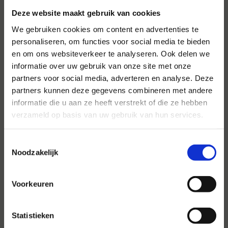
Deze website maakt gebruik van cookies
We gebruiken cookies om content en advertenties te
personaliseren, om functies voor social media te bieden
en om ons websiteverkeer te analyseren. Ook delen we
informatie over uw gebruik van onze site met onze
Voor al uw evenementen en
partners voor social media, adverteren en analyse. Deze
partijen
partners kunnen deze gegevens combineren met andere
informatie die u aan ze heeft verstrekt of die ze hebben
Hansen Evenementen is uw partner voor
verzameld op basis van uw gebruik van hun services.
evenementen van groot tot klein.
Toestemmingsselectie
Lees verder
Noodzakelijk
Voorkeuren
Statistieken