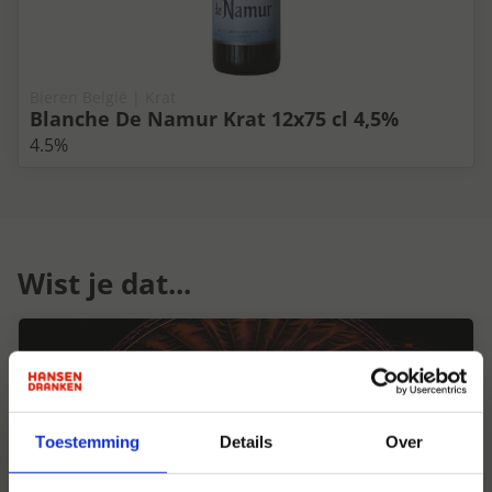
Bieren België | Krat
Blanche De Namur Krat 12x75 cl 4,5%
4.5%
Wist je dat...
Toestemming
Details
Over