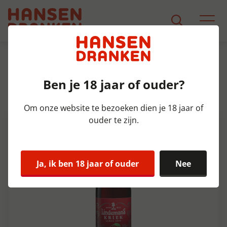
Assortiment
Product Detail
Ben je 18 jaar of ouder?
Lindemans Kriek Krat 24x25 cl
3,5%
Om onze website te bezoeken dien je 18 jaar of
ouder te zijn.
Ja, ik ben 18 jaar of ouder
Nee