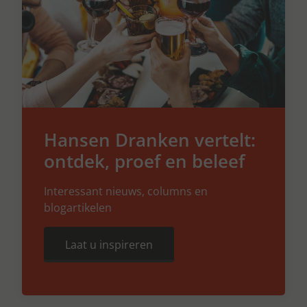
Hansen Dranken vertelt:
ontdek, proef en beleef
Interessant nieuws, columns en
blogartikelen
Laat u inspireren