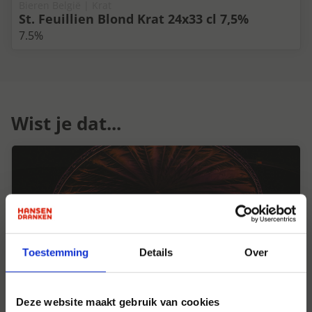
Bieren België | Krat
St. Feuillien Blond Krat 24x33 cl 7,5%
7.5%
Wist je dat...
Toestemming
Details
Over
Deze website maakt gebruik van cookies