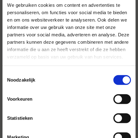
We gebruiken cookies om content en advertenties te
personaliseren, om functies voor social media te bieden
en om ons websiteverkeer te analyseren. Ook delen we
Voor al uw evenementen en
informatie over uw gebruik van onze site met onze
partijen
partners voor social media, adverteren en analyse. Deze
partners kunnen deze gegevens combineren met andere
Hansen Evenementen is uw partner voor
informatie die u aan ze heeft verstrekt of die ze hebben
evenementen van groot tot klein.
verzameld op basis van uw gebruik van hun services.
Lees verder
Toestemmingsselectie
Noodzakelijk
Voorkeuren
Statistieken
Marketing