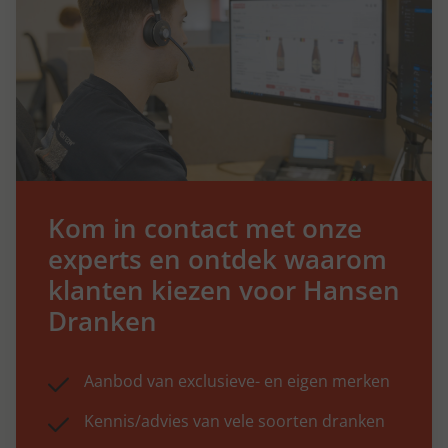
Kom in contact met onze
experts en ontdek waarom
klanten kiezen voor Hansen
Dranken
Aanbod van exclusieve- en eigen merken
Kennis/advies van vele soorten dranken