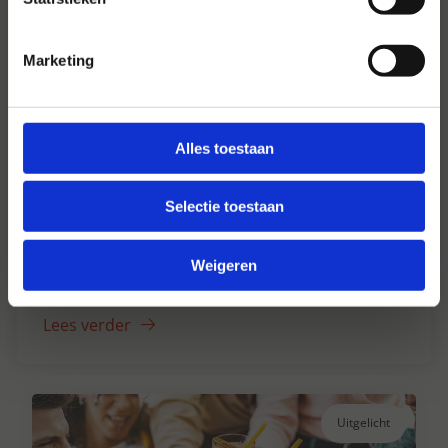
Marketing
Alles toestaan
Selectie toestaan
Hansen Dranken sinds 1947
Al ruim 75 jaar uw grote onafhankelijke
Weigeren
drankengroothandel.
Lees verder
Uitgelicht