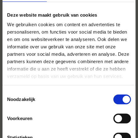
Deze website maakt gebruik van cookies
We gebruiken cookies om content en advertenties te
personaliseren, om functies voor social media te bieden
en om ons websiteverkeer te analyseren. Ook delen we
informatie over uw gebruik van onze site met onze
partners voor social media, adverteren en analyse. Deze
Voor al uw evenementen en
partners kunnen deze gegevens combineren met andere
partijen
informatie die u aan ze heeft verstrekt of die ze hebben
verzameld op basis van uw gebruik van hun services.
Hansen Evenementen is uw partner voor
evenementen van groot tot klein.
Toestemmingsselectie
Noodzakelijk
Lees verder
Voorkeuren
Statistieken