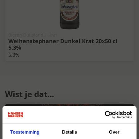
Bieren Duitsland | Krat
Weihenstephaner Dunkel Krat 20x50 cl
5,3%
5.3%
Wist je dat...
Toestemming
Details
Over