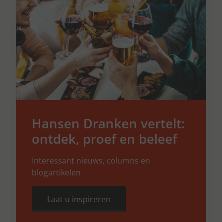
Hansen Dranken vertelt:
ontdek, proef en beleef
Interessant nieuws, columns en
blogartikelen
Laat u inspireren