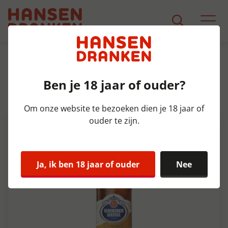
Assortiment
Product Detail
Ben je 18 jaar of ouder?
Schneider Tap 7 Original Krat
20x50 cl 5,4%
Om onze website te bezoeken dien je 18 jaar of
ouder te zijn.
Ja, ik ben 18 jaar of ouder
Nee