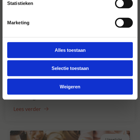
Statistieken
Marketing
Alles toestaan
Selectie toestaan
Hansen Dranken sinds 1947
Weigeren
Al ruim 75 jaar uw grote onafhankelijke
drankengroothandel.
Lees verder
Uitgelicht