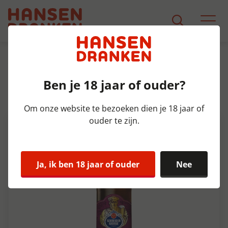
Assortiment
Product Detail
Ben je 18 jaar of ouder?
Schneider Tap 6 Aventinus Krat
20x50 cl 8,2%
Om onze website te bezoeken dien je 18 jaar of
ouder te zijn.
Ja, ik ben 18 jaar of ouder
Nee