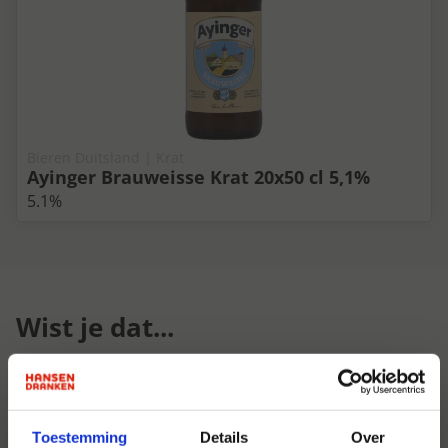
Bieren Duitsland | Krat
Ayinger Brauweisse Krat 20x50 cl 5,1%
5.1%
Wist je dat...
Toestemming
Details
Over