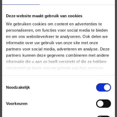
Deze website maakt gebruik van cookies
We gebruiken cookies om content en advertenties te
personaliseren, om functies voor social media te bieden
en om ons websiteverkeer te analyseren. Ook delen we
informatie over uw gebruik van onze site met onze
partners voor social media, adverteren en analyse. Deze
partners kunnen deze gegevens combineren met andere
Voor al uw evenementen en
informatie die u aan ze heeft verstrekt of die ze hebben
partijen
verzameld op basis van uw gebruik van hun services.
Hansen Evenementen is uw partner voor
Toestemmingsselectie
evenementen van groot tot klein.
Noodzakelijk
Lees verder
Voorkeuren