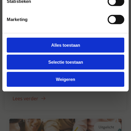
Statistieken
Marketing
Alles toestaan
Selectie toestaan
Hansen Dranken sinds 1947
Weigeren
Al ruim 75 jaar uw grote onafhankelijke
drankengroothandel.
Lees verder
Uitgelicht