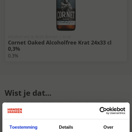
Alcohol vrij & Malt Bieren | Krat
Cornet Oaked Alcoholfree Krat 24x33 cl
0,3%
0.3%
Wist je dat...
Toestemming
Details
Over