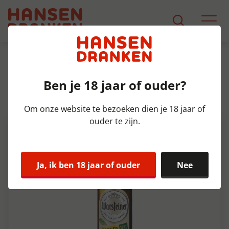
Assortiment
Product Detail
Ben je 18 jaar of ouder?
Warsteiner Radler 0.0% 6p Krat
4x6x33 cl
Om onze website te bezoeken dien je 18 jaar of
ouder te zijn.
Alcoholvrij
Ja, ik ben 18 jaar of ouder
Nee