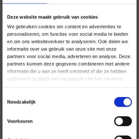
Deze website maakt gebruik van cookies
We gebruiken cookies om content en advertenties te
personaliseren, om functies voor social media te bieden
en om ons websiteverkeer te analyseren. Ook delen we
informatie over uw gebruik van onze site met onze
partners voor social media, adverteren en analyse. Deze
partners kunnen deze gegevens combineren met andere
Voor al uw evenementen en
informatie die u aan ze heeft verstrekt of die ze hebben
partijen
verzameld op basis van uw gebruik van hun services.
Hansen Evenementen is uw partner voor
evenementen van groot tot klein.
Toestemmingsselectie
Noodzakelijk
Lees verder
Voorkeuren