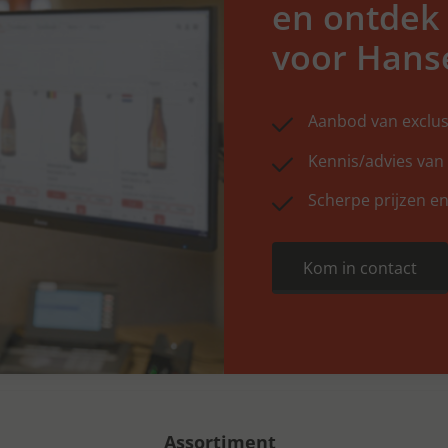
en ontdek
voor Hans
Aanbod van exclus
Kennis/advies van
Scherpe prijzen en
Kom in contact
Assortiment