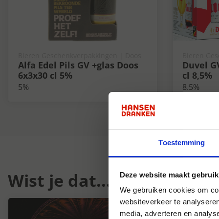
Bieren Geschenkverpakkingen | Doos
Bieren Ges
Alfa Edel Pils GV +glas Doos
Duvel G
6x3x30 cl 5%
cl 8,5%
5%
8.5%
Toestemming
Wist je dat...
Deze website maakt gebruik
We gebruiken cookies om cont
websiteverkeer te analyseren
media, adverteren en analys