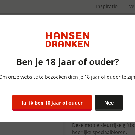
Inspiratie
Ev
Over ons
Ben je 18 jaar of ouder?
Om onze website te bezoeken dien je 18 jaar of ouder te zijn
Bieren Geschenkverpakking
Oedipus Mix
Ja, ik ben 18 jaar of ouder
Nee
5x6x33 cl 5,
Deze mooie kleurrijke gift
heerlijke speciaalbieren.