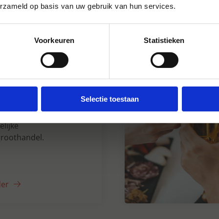
erzameld op basis van uw gebruik van hun services.
Voorkeuren
Statistieken
n Dranken sinds
Selectie toestaan
5 jaar uw grote
lijke
roothandel.
der