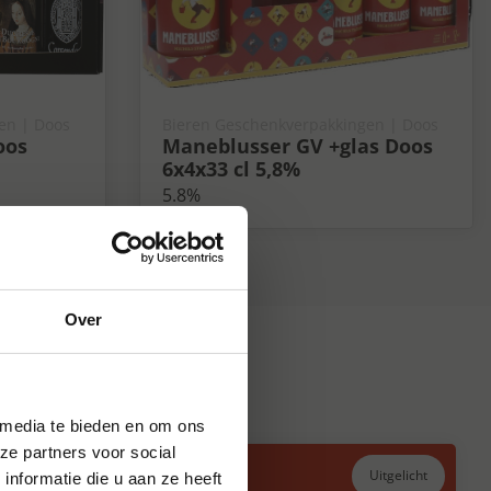
en | Doos
Bieren Geschenkverpakkingen | Doos
oos
Maneblusser GV +glas Doos
6x4x33 cl 5,8%
5.8%
Over
 media te bieden en om ons
ze partners voor social
Uitgelicht
nformatie die u aan ze heeft