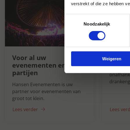
verstrekt of die ze hebben v
Toestemmingsselectie
Noodzakelijk
Hanse
1947
Voor al uw
Weigeren
evenementen en
Al ruim 7
partijen
onafhanke
drankeng
Hansen Evenementen is uw
partner voor evenementen van
groot tot klein.
Lees verder
Lees ver