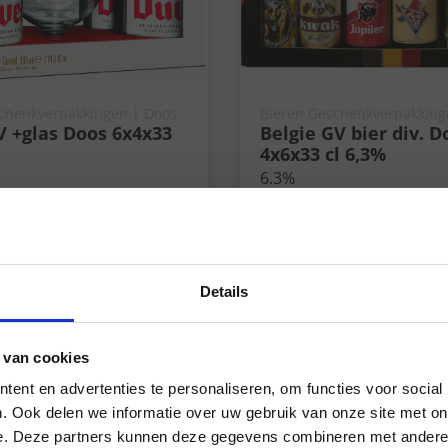
chenkverpakkingen | Doos
Bieren Geschenkverpakking
V +glas Doos 6x4x33
Belgie GV bier div. D
4x6x33 cl 6,3%
6.3%
Details
 van cookies
ent en advertenties te personaliseren, om functies voor social
. Ook delen we informatie over uw gebruik van onze site met on
e. Deze partners kunnen deze gegevens combineren met andere i