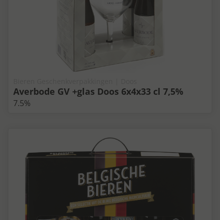
Bieren Geschenkverpakkingen | Doos
Averbode GV +glas Doos 6x4x33 cl 7,5%
7.5%