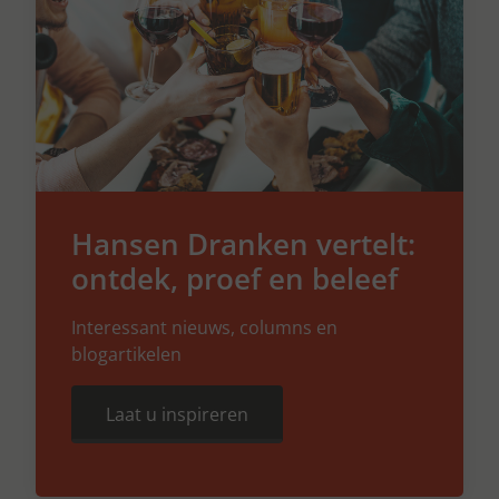
Hansen Dranken vertelt:
ontdek, proef en beleef
Interessant nieuws, columns en
blogartikelen
Laat u inspireren