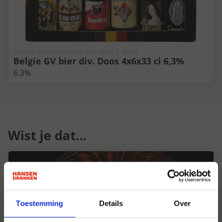
Bieren Geschenkverpakkingen | Doos
Belgie GV bier div. Doos 4x6x33 cl 6,3%
6.3%
Wist je dat...
Toestemming
Details
Over