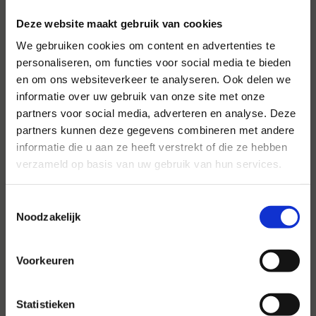
Deze website maakt gebruik van cookies
We gebruiken cookies om content en advertenties te
personaliseren, om functies voor social media te bieden
en om ons websiteverkeer te analyseren. Ook delen we
informatie over uw gebruik van onze site met onze
partners voor social media, adverteren en analyse. Deze
Voor al uw evenementen en
partners kunnen deze gegevens combineren met andere
partijen
informatie die u aan ze heeft verstrekt of die ze hebben
verzameld op basis van uw gebruik van hun services.
Hansen Evenementen is uw partner voor
evenementen van groot tot klein.
Toestemmingsselectie
Lees verder
Noodzakelijk
Voorkeuren
Statistieken