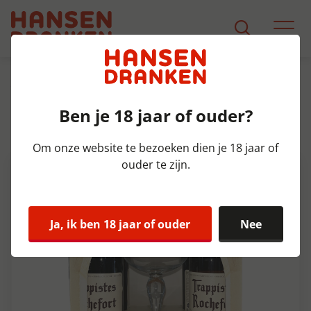
Assortiment
Product Detail
Ben je 18 jaar of ouder?
Rochefort GV +glas Doos 5x4x33
cl 9%
Om onze website te bezoeken dien je 18 jaar of
ouder te zijn.
Ja, ik ben 18 jaar of ouder
Nee