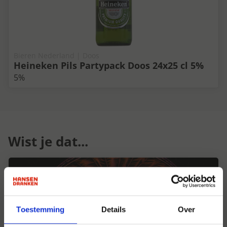
Bieren Nederland | Doos
Heineken Pils Partypack Doos 24x25 cl 5%
5%
Wist je dat...
Toestemming
Details
Over