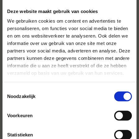
Deze website maakt gebruik van cookies
We gebruiken cookies om content en advertenties te
personaliseren, om functies voor social media te bieden
en om ons websiteverkeer te analyseren. Ook delen we
informatie over uw gebruik van onze site met onze
partners voor social media, adverteren en analyse. Deze
Voor al uw evenementen en
partners kunnen deze gegevens combineren met andere
partijen
informatie die u aan ze heeft verstrekt of die ze hebben
verzameld op basis van uw gebruik van hun services.
Hansen Evenementen is uw partner voor
evenementen van groot tot klein.
Toestemmingsselectie
Lees verder
Noodzakelijk
Voorkeuren
Statistieken