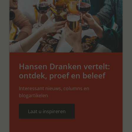
Hansen Dranken vertelt:
ontdek, proef en beleef
Interessant nieuws, columns en
blogartikelen
Laat u inspireren