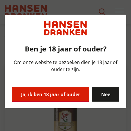
Assortiment
Product Detail
Ben je 18 jaar of ouder?
Gouverneur Tripel Krat 12x30 cl
8,2%
Om onze website te bezoeken dien je 18 jaar of
ouder te zijn.
Ja, ik ben 18 jaar of ouder
Nee