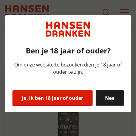
Assortiment
Product Detail
Ben je 18 jaar of ouder?
O'Hara's Irish Stout Doos 24x33
cl 4,3%
Om onze website te bezoeken dien je 18 jaar of
ouder te zijn.
Ja, ik ben 18 jaar of ouder
Nee