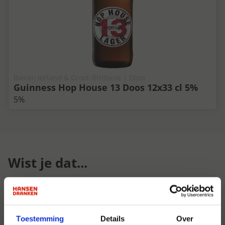
Bieren Ierland & Groot-Brittanie | Doos
Guinness Hop House 13 Doos 12x33 cl 5%
5%
Wist je dat...
Toestemming
Details
Over