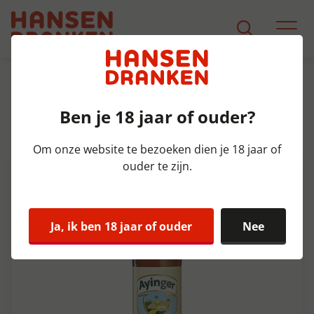
Assortiment
Product Detail
Ben je 18 jaar of ouder?
Ayinger Brauweisse Krat 24x33
cl 5,1%
Om onze website te bezoeken dien je 18 jaar of
ouder te zijn.
Ja, ik ben 18 jaar of ouder
Nee