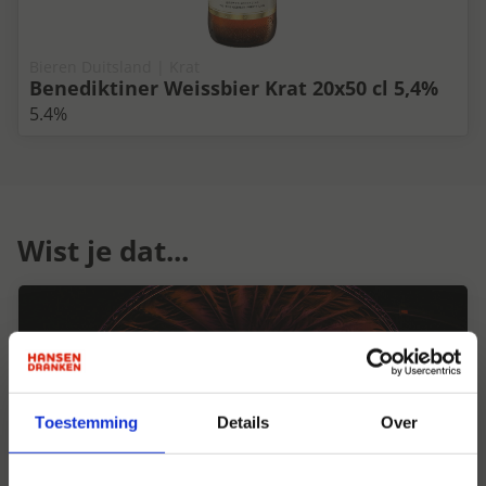
Bieren Duitsland | Krat
Benediktiner Weissbier Krat 20x50 cl 5,4%
5.4%
Wist je dat...
Toestemming
Details
Over