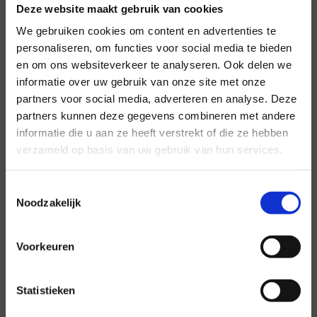
Deze website maakt gebruik van cookies
We gebruiken cookies om content en advertenties te
personaliseren, om functies voor social media te bieden
en om ons websiteverkeer te analyseren. Ook delen we
informatie over uw gebruik van onze site met onze
Voor al uw evenementen en
partners voor social media, adverteren en analyse. Deze
partijen
partners kunnen deze gegevens combineren met andere
informatie die u aan ze heeft verstrekt of die ze hebben
Hansen Evenementen is uw partner voor
verzameld op basis van uw gebruik van hun services.
evenementen van groot tot klein.
Lees verder
Toestemmingsselectie
Noodzakelijk
Voorkeuren
Statistieken