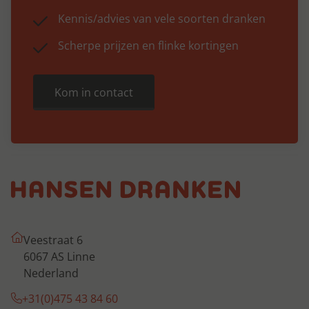
Kennis/advies van vele soorten dranken
Scherpe prijzen en flinke kortingen
Kom in contact
Veestraat 6
6067 AS Linne
Nederland
+31(0)475 43 84 60