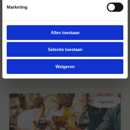
Marketing
Alles toestaan
Hansen Dranken sinds 1947
Selectie toestaan
Al ruim 75 jaar uw grote onafhankelijke
drankengroothandel.
Weigeren
Lees verder
Uitgelicht