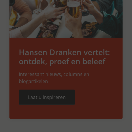
Hansen Dranken vertelt:
ontdek, proef en beleef
Interessant nieuws, columns en
blogartikelen
Laat u inspireren