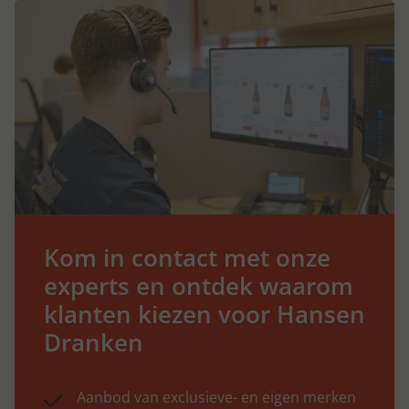
Kom in contact met onze
experts en ontdek waarom
klanten kiezen voor Hansen
Dranken
Aanbod van exclusieve- en eigen merken