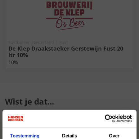
Fustbieren Nederland | Fust
De Klep Draakstaeker Gerstewijn Fust 20
ltr 10%
10%
Wist je dat...
Toestemming
Details
Over