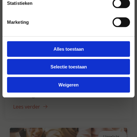
Statistieken
Marketing
Alles toestaan
Selectie toestaan
Hansen Dranken sinds 1947
Weigeren
Al ruim 75 jaar uw grote onafhankelijke
drankengroothandel.
Lees verder
Uitgelicht