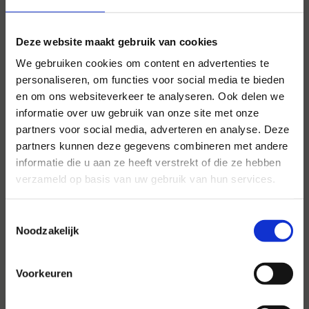
Deze website maakt gebruik van cookies
We gebruiken cookies om content en advertenties te
personaliseren, om functies voor social media te bieden
en om ons websiteverkeer te analyseren. Ook delen we
informatie over uw gebruik van onze site met onze
partners voor social media, adverteren en analyse. Deze
partners kunnen deze gegevens combineren met andere
Voor al uw evenementen en
informatie die u aan ze heeft verstrekt of die ze hebben
partijen
verzameld op basis van uw gebruik van hun services.
Hansen Evenementen is uw partner voor
Toestemmingsselectie
evenementen van groot tot klein.
Noodzakelijk
Lees verder
Voorkeuren