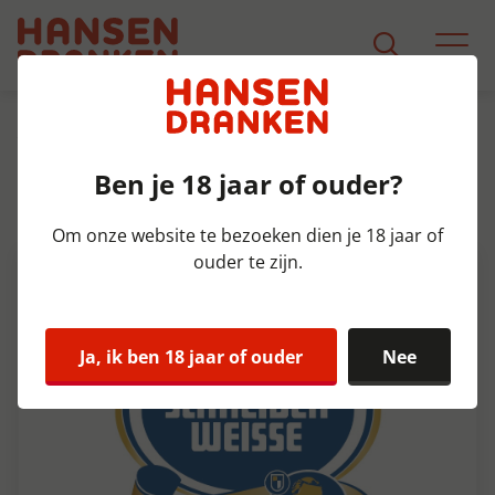
Assortiment
Product Detail
Ben je 18 jaar of ouder?
Schneider Tap 5 Hopfenweisse
Fust 20 ltr 8,2%
Om onze website te bezoeken dien je 18 jaar of
ouder te zijn.
Ja, ik ben 18 jaar of ouder
Nee