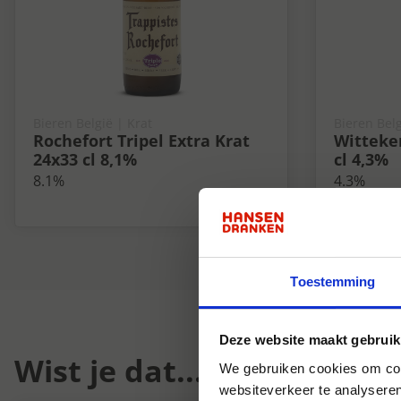
Bieren België | Krat
Bieren Belg
Rochefort Tripel Extra Krat
Witteke
24x33 cl 8,1%
cl 4,3%
8.1%
4.3%
Toestemming
Deze website maakt gebruik
Wist je dat...
We gebruiken cookies om cont
websiteverkeer te analyseren