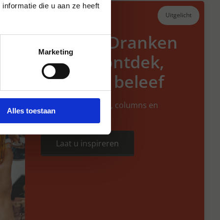
nformatie die u aan ze heeft
Uitgelicht
Hansen Dranken
Marketing
vertelt: ontdek,
proef en beleef
Interessant nieuws, columns en
Alles toestaan
blogartikelen
Laat u inspireren