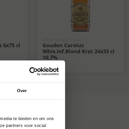
Bieren België | Krat
 6x75 cl
Gouden Carolus
Whis.Inf.Blond Krat 24x33 cl
10,7%
10.7%
Over
 media te bieden en om ons
ze partners voor social