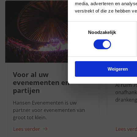
media, adverteren en analys
verstrekt of die ze hebben v
Toestemmingsselectie
Noodzakelijk
Hanse
Weigeren
1947
Voor al uw
evenementen en
Al ruim 7
partijen
onafhanke
drankeng
Hansen Evenementen is uw
partner voor evenementen van
groot tot klein.
Lees verder
Lees ver