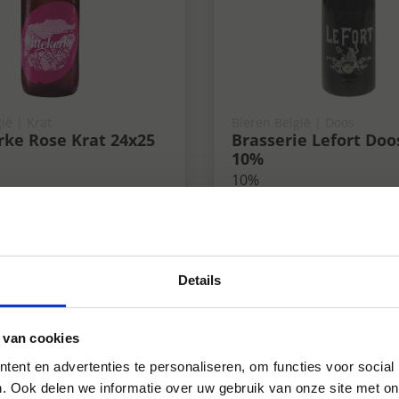
ië | Krat
Bieren België | Doos
rke Rose Krat 24x25
Brasserie Lefort Doos
10%
10%
Details
 van cookies
ent en advertenties te personaliseren, om functies voor social
. Ook delen we informatie over uw gebruik van onze site met on