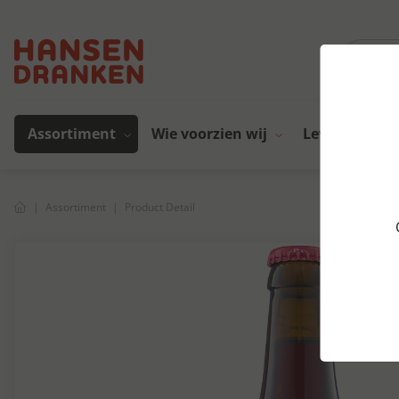
Assortiment
Wie voorzien wij
Leveranciers
Assortiment
Product Detail