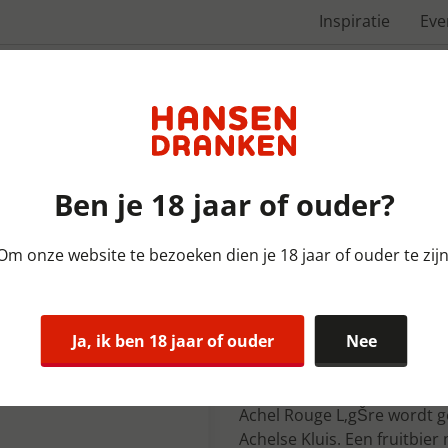
Inspiratie
Ev
Over ons
Ben je 18 jaar of ouder?
Om onze website te bezoeken dien je 18 jaar of ouder te zijn
Bieren België | KRAT | 24x33
Achel Rouge 
Ja, ik ben 18 jaar of ouder
Nee
5,5%
Achel Rouge L‚gŠre wordt 
Achelse Kluis. Een fruitbie