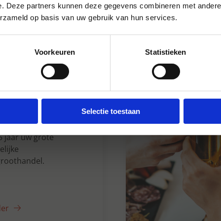
e. Deze partners kunnen deze gegevens combineren met andere i
erzameld op basis van uw gebruik van hun services.
Voorkeuren
Statistieken
n Dranken sinds
Selectie toestaan
5 jaar uw grote
lijke
roothandel.
der