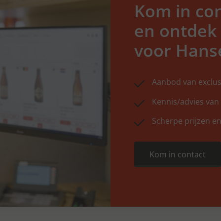
Kom in con
en ontdek
voor Hans
Aanbod van exclus
Kennis/advies van
Scherpe prijzen en
Kom in contact