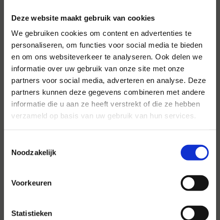
Deze website maakt gebruik van cookies
We gebruiken cookies om content en advertenties te
personaliseren, om functies voor social media te bieden
en om ons websiteverkeer te analyseren. Ook delen we
informatie over uw gebruik van onze site met onze
partners voor social media, adverteren en analyse. Deze
Voor al uw evenementen en
partners kunnen deze gegevens combineren met andere
partijen
informatie die u aan ze heeft verstrekt of die ze hebben
verzameld op basis van uw gebruik van hun services.
Hansen Evenementen is uw partner voor
evenementen van groot tot klein.
Toestemmingsselectie
Lees verder
Noodzakelijk
Voorkeuren
Statistieken