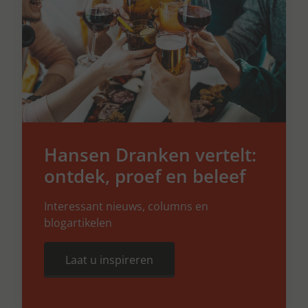
Hansen Dranken vertelt:
ontdek, proef en beleef
Interessant nieuws, columns en
blogartikelen
Laat u inspireren