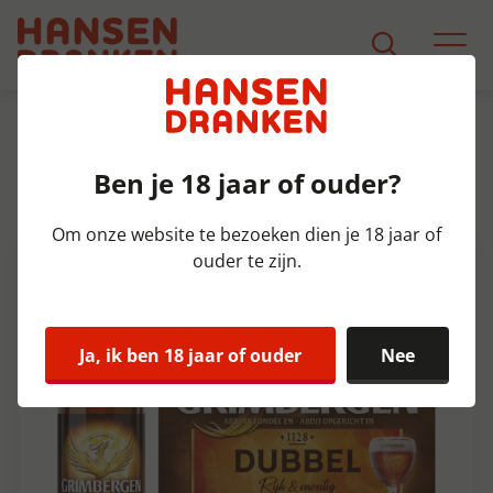
Assortiment
Product Detail
Ben je 18 jaar of ouder?
Grimbergen Dubbel 6p Krat
4x6x30 cl 6,5%
Om onze website te bezoeken dien je 18 jaar of
ouder te zijn.
Ja, ik ben 18 jaar of ouder
Nee