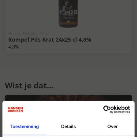
Bieren België | Krat
Kompel Pils Krat 24x25 cl 4,8%
4.8%
Wist je dat...
Toestemming
Details
Over