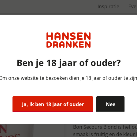
Inspiratie
Ev
Over ons
Ben je 18 jaar of ouder?
Om onze website te bezoeken dien je 18 jaar of ouder te zijn
Bieren België | KIST | 12x33
Brass. Cauli
Ja, ik ben 18 jaar of ouder
Nee
Kist 12x33 c
Bon Secours Blond is het ou
smaak is fruitig en de kleur