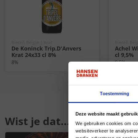
Bieren België | Krat
Bieren Belg
De Koninck Trip.D'Anvers
Achel Wi
Krat 24x33 cl 8%
cl 9,5%
8%
9.5%
Toestemming
Deze website maakt gebruik
Wist je dat...
We gebruiken cookies om cont
websiteverkeer te analyseren