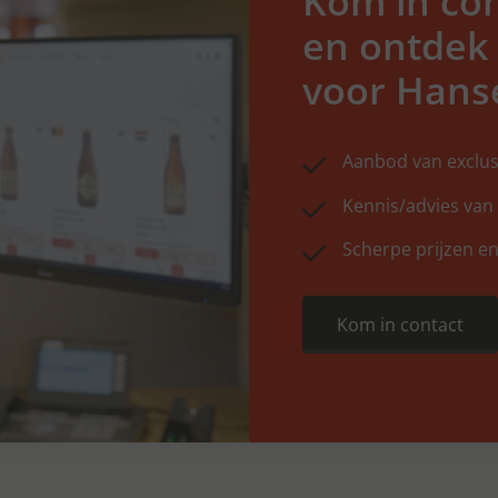
Kom in con
en ontdek
voor Hans
Aanbod van exclus
Kennis/advies van
Scherpe prijzen en
Kom in contact