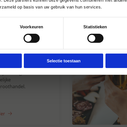
e. Deze partners kunnen deze gegevens combineren met andere i
erzameld op basis van uw gebruik van hun services.
Voorkeuren
Statistieken
n Dranken sinds
Selectie toestaan
5 jaar uw grote
lijke
roothandel.
der