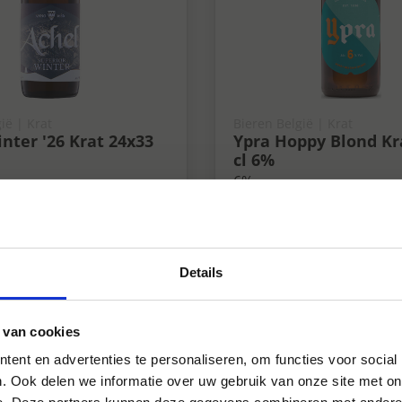
ië | Krat
Bieren België | Krat
nter '26 Krat 24x33
Ypra Hoppy Blond Kr
cl 6%
6%
Details
 van cookies
ent en advertenties te personaliseren, om functies voor social
. Ook delen we informatie over uw gebruik van onze site met on