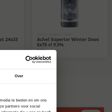
Bieren België | Doos
at 24x33
Achel Superior Winter Doos
6x75 cl 9,5%
9.5%
Over
 media te bieden en om ons
ze partners voor social