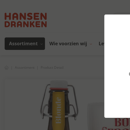
Assortiment
Wie voorzien wij
Leveranciers
Assortiment
Product Detail