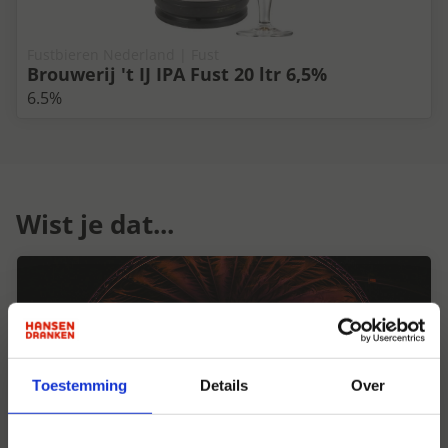
Fustbieren Nederland | Fust
Brouwerij 't IJ IPA Fust 20 ltr 6,5%
6.5%
Wist je dat...
Toestemming
Details
Over