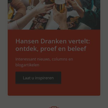
Hansen Dranken vertelt:
ontdek, proef en beleef
Interessant nieuws, columns en
blogartikelen
Laat u inspireren