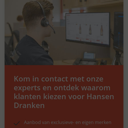
Kom in contact met onze
experts en ontdek waarom
klanten kiezen voor Hansen
Dranken
Aanbod van exclusieve- en eigen merken