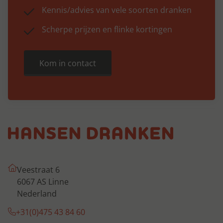
Kennis/advies van vele soorten dranken
Scherpe prijzen en flinke kortingen
Kom in contact
Veestraat 6
6067 AS Linne
Nederland
+31(0)475 43 84 60