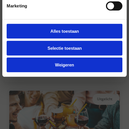
Marketing
Alles toestaan
Hansen Dranken sinds 1947
Selectie toestaan
Al ruim 75 jaar uw grote onafhankelijke
drankengroothandel.
Weigeren
Lees verder
Uitgelicht