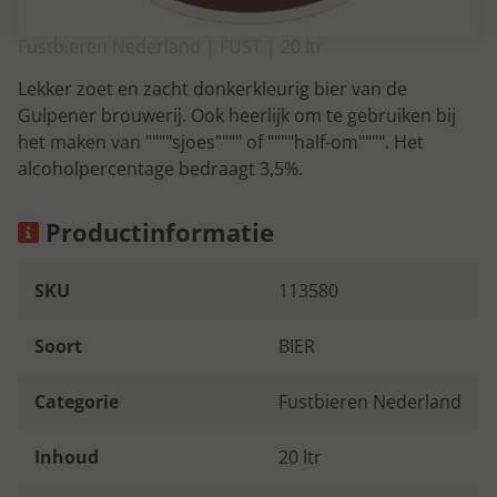
Fustbieren Nederland | FUST | 20 ltr
Lekker zoet en zacht donkerkleurig bier van de
Gulpener brouwerij. Ook heerlijk om te gebruiken bij
het maken van """"sjoes"""" of """"half-om"""". Het
alcoholpercentage bedraagt 3,5%.
Productinformatie
SKU
113580
Soort
BIER
Categorie
Fustbieren Nederland
Inhoud
20 ltr