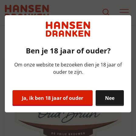
Assortiment
Product Detail
Ben je 18 jaar of ouder?
Gulpener Oud Fust 20 ltr 3,5%
Om onze website te bezoeken dien je 18 jaar of
ouder te zijn.
Ja, ik ben 18 jaar of ouder
Nee