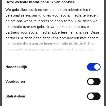
Deze website maakt gebruik van cookies
We gebruiken cookies om content en advertenties te
personaliseren, om functies voor social media te bieden
en om ons websiteverkeer te analyseren. Ook delen we
informatie over uw gebruik van onze site met onze
Voor al uw evenementen en
partners voor social media, adverteren en analyse. Deze
partijen
partners kunnen deze gegevens combineren met andere
informatie die u aan ze heeft verstrekt of die ze hebben
Hansen Evenementen is uw partner voor
verzameld op basis van uw gebruik van hun services.
evenementen van groot tot klein.
Lees verder
Toestemmingsselectie
Noodzakelijk
Voorkeuren
Statistieken