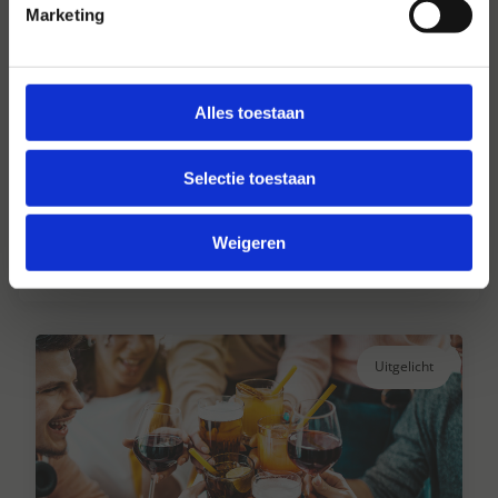
Marketing
Alles toestaan
Hansen Dranken sinds 1947
Selectie toestaan
Al ruim 75 jaar uw grote onafhankelijke
drankengroothandel.
Weigeren
Lees verder
Uitgelicht