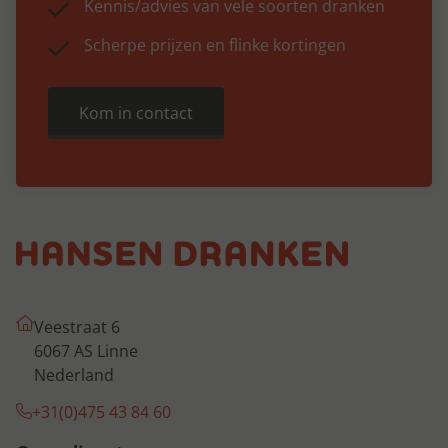
Kennis/advies van vele soorten dranken
Scherpe prijzen en flinke kortingen
Kom in contact
Veestraat 6
6067 AS Linne
Nederland
+31(0)475 43 84 60