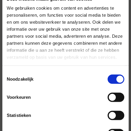
We gebruiken cookies om content en advertenties te
personaliseren, om functies voor social media te bieden
en om ons websiteverkeer te analyseren. Ook delen we
Voor al uw evenementen en
informatie over uw gebruik van onze site met onze
partijen
partners voor social media, adverteren en analyse. Deze
partners kunnen deze gegevens combineren met andere
Hansen Evenementen is uw partner voor
informatie die u aan ze heeft verstrekt of die ze hebben
evenementen van groot tot klein.
verzameld op basis van uw gebruik van hun services.
Lees verder
Toestemmingsselectie
Noodzakelijk
Voorkeuren
Statistieken