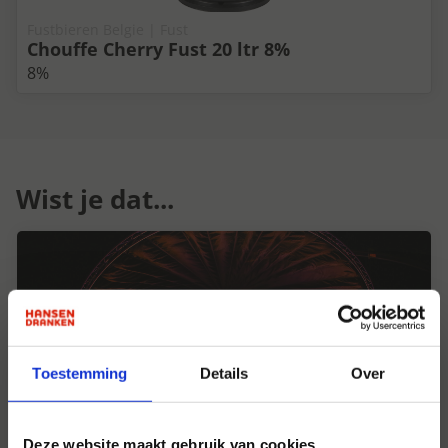
Fustbieren Belgie | Fust
Chouffe Cherry Fust 20 ltr 8%
8%
Wist je dat...
Toestemming
Details
Over
Deze website maakt gebruik van cookies