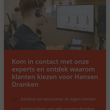
Kom in contact met onze
experts en ontdek waarom
klanten kiezen voor Hansen
Dranken
Aanbod van exclusieve- en eigen merken
Kennis/advies van vele soorten dranken