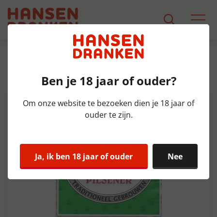
Assortiment
Product Detail
Ben je 18 jaar of ouder?
Martens Pils Fust 50 ltr 5%
Om onze website te bezoeken dien je 18 jaar of
ouder te zijn.
Ja, ik ben 18 jaar of ouder
Nee