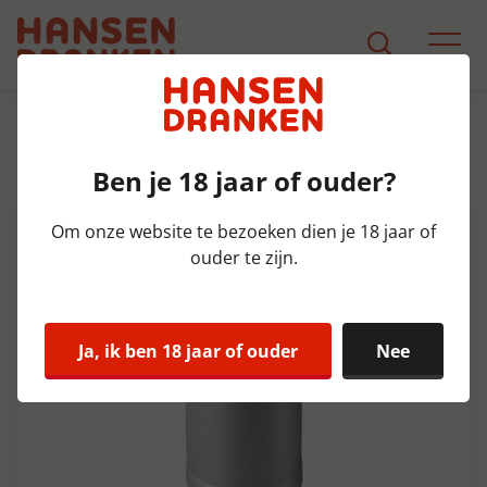
Assortiment
Product Detail
Ben je 18 jaar of ouder?
Leffe Blond Fust 20 ltr 6,6%
Om onze website te bezoeken dien je 18 jaar of
ouder te zijn.
Ja, ik ben 18 jaar of ouder
Nee