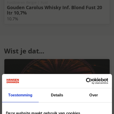
Fustbieren Belgie | Fust
Gouden Carolus Whisky Inf. Blond Fust 20
ltr 10,7%
10.7%
Wist je dat...
Toestemming
Details
Over
Deze website maakt gebruik van cookies