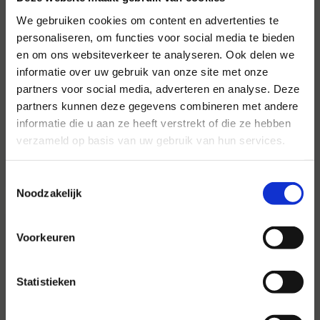
We gebruiken cookies om content en advertenties te
personaliseren, om functies voor social media te bieden
en om ons websiteverkeer te analyseren. Ook delen we
Voor al uw evenementen en
informatie over uw gebruik van onze site met onze
partijen
partners voor social media, adverteren en analyse. Deze
partners kunnen deze gegevens combineren met andere
Hansen Evenementen is uw partner voor
informatie die u aan ze heeft verstrekt of die ze hebben
evenementen van groot tot klein.
verzameld op basis van uw gebruik van hun services.
Lees verder
Toestemmingsselectie
Noodzakelijk
Voorkeuren
Statistieken