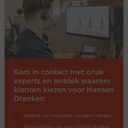
Kom in contact met onze
experts en ontdek waarom
klanten kiezen voor Hansen
Dranken
Aanbod van exclusieve- en eigen merken
Kennis/advies van vele soorten dranken