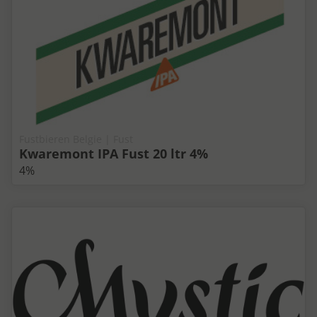
Fustbieren Belgie | Fust
Kwaremont IPA Fust 20 ltr 4%
4%