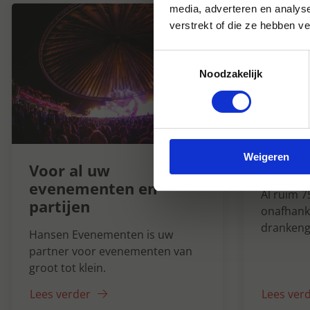
media, adverteren en analys
verstrekt of die ze hebben v
Toestemmingsselectie
Noodzakelijk
Hanse
Weigeren
1947
Voor al uw
evenementen en
Al ruim 7
partijen
onafhanke
drankeng
Hansen Evenementen is uw
partner voor evenementen van
groot tot klein.
Lees verder
Lees ver