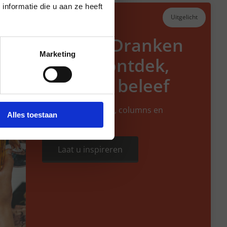
nformatie die u aan ze heeft
Uitgelicht
Hansen Dranken
Marketing
vertelt: ontdek,
proef en beleef
Interessant nieuws, columns en
Alles toestaan
blogartikelen
Laat u inspireren