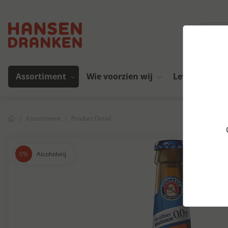
Assortiment
Wie voorzien wij
Leveranciers
Assortiment
Product Detail
Alcoholvrij