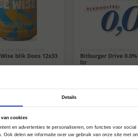
j & Malt Bieren | Doos
Alcohol vrij & Malt Bieren |
Wise blik Doos 12x33
Bitburger Drive 0.0%
ltr
0%
Details
 van cookies
ent en advertenties te personaliseren, om functies voor social
. Ook delen we informatie over uw gebruik van onze site met on