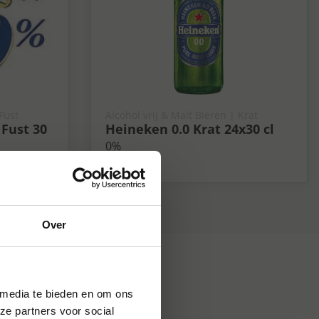
 Fust
Alcohol vrij & Malt Bieren | Krat
 Fust 30
Heineken 0.0 Krat 24x30 cl
0%
Over
 media te bieden en om ons
ze partners voor social