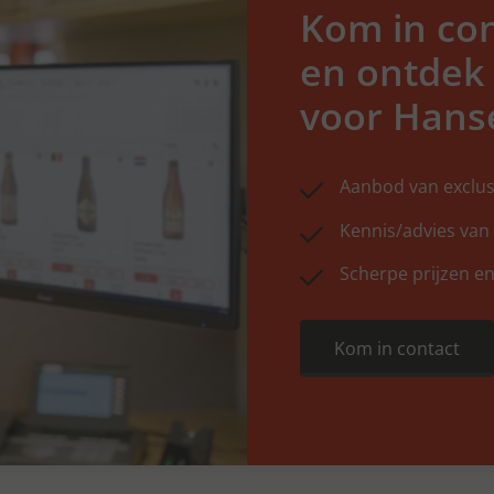
Kom in con
en ontdek
voor Hans
Aanbod van exclus
Kennis/advies van
Scherpe prijzen en
Kom in contact