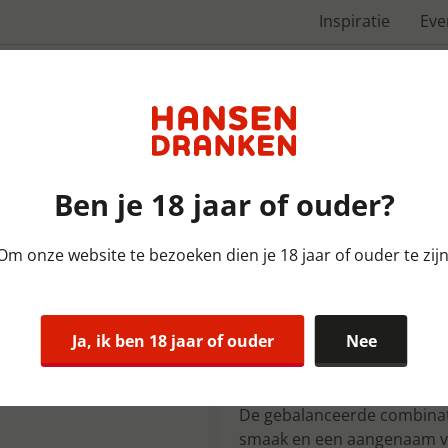
Inspiratie
Ev
Over ons
Ben je 18 jaar of ouder?
Om onze website te bezoeken dien je 18 jaar of ouder te zijn
Alcohol vrij & Malt Bieren |
Paulaner Wei
Ja, ik ben 18 jaar of ouder
Nee
Krat 4x6x33 
De gebalanceerde combinati
smaak en een aangenaam vle