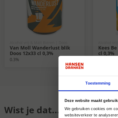
Alcohol vrij & Malt Bieren | Doos
Alcohol vri
Van Moll Wanderlust blik
Kees Be 
Doos 12x33 cl 0,3%
cl 0,3%
0.3%
0.3%
Toestemming
Deze website maakt gebruik
Wist je dat...
We gebruiken cookies om cont
websiteverkeer te analyseren