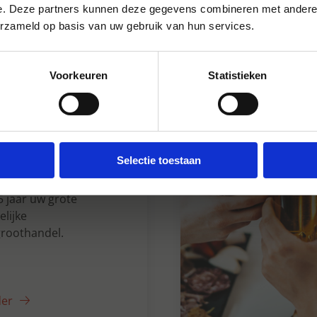
e. Deze partners kunnen deze gegevens combineren met andere i
erzameld op basis van uw gebruik van hun services.
Voorkeuren
Statistieken
n Dranken sinds
Selectie toestaan
5 jaar uw grote
lijke
roothandel.
der