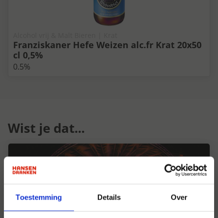
Alcohol vrij & Malt Bieren | Krat
Franziskaner Hefe Weizen alc.fr Krat 20x50
cl 0,5%
0.5%
Wist je dat...
Toestemming
Details
Over