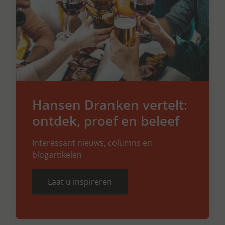
Hansen Dranken vertelt:
ontdek, proef en beleef
Interessant nieuws, columns en
blogartikelen
Laat u inspireren