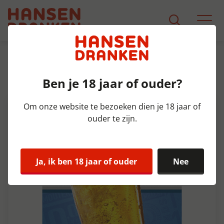
Assortiment
Product Detail
Ben je 18 jaar of ouder?
Bavaria Malt 0.0% Fust 20 ltr
Om onze website te bezoeken dien je 18 jaar of
Alcoholvrij
ouder te zijn.
Ja, ik ben 18 jaar of ouder
Nee