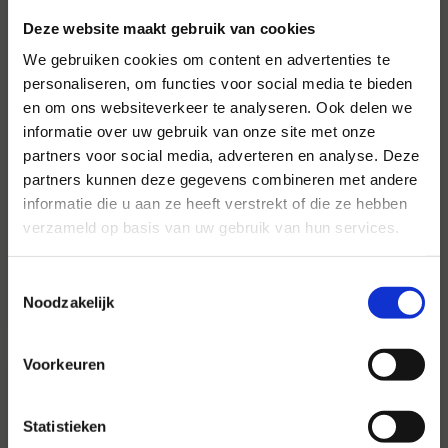
Deze website maakt gebruik van cookies
We gebruiken cookies om content en advertenties te
personaliseren, om functies voor social media te bieden
en om ons websiteverkeer te analyseren. Ook delen we
informatie over uw gebruik van onze site met onze
Voor al uw evenementen en
partners voor social media, adverteren en analyse. Deze
partners kunnen deze gegevens combineren met andere
partijen
informatie die u aan ze heeft verstrekt of die ze hebben
Hansen Evenementen is uw partner voor
verzameld op basis van uw gebruik van hun services.
evenementen van groot tot klein.
Toestemmingsselectie
Lees verder
Noodzakelijk
Voorkeuren
Statistieken