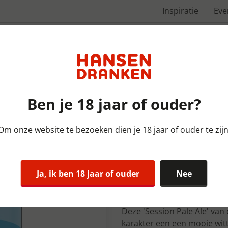
Inspiratie
Ev
Over ons
Ben je 18 jaar of ouder?
Om onze website te bezoeken dien je 18 jaar of ouder te zijn
Bieren Nederland | DOOS | 
Bird Brewer
Ja, ik ben 18 jaar of ouder
Nee
Doos 12x33 c
Deze 'Session Pale Ale' van
karakter een een mooie witt