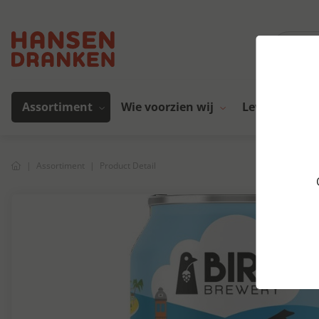
Assortiment
Wie voorzien wij
Leveranciers
Assortiment
Product Detail