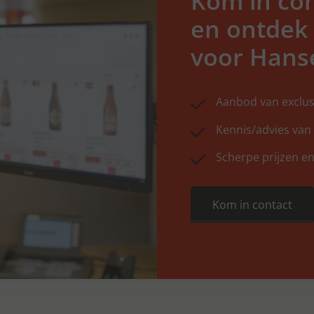
Kom in con
en ontdek
voor Hans
Aanbod van exclus
Kennis/advies van
Scherpe prijzen en
Kom in contact