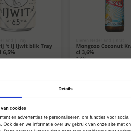
erland | Tray
Bieren Nederland | Krat
 't IJ IJwit blik Tray
Mongozo Coconut Kr
l 6,5%
cl 3,6%
3.6%
Details
 van cookies
ent en advertenties te personaliseren, om functies voor social
. Ook delen we informatie over uw gebruik van onze site met on