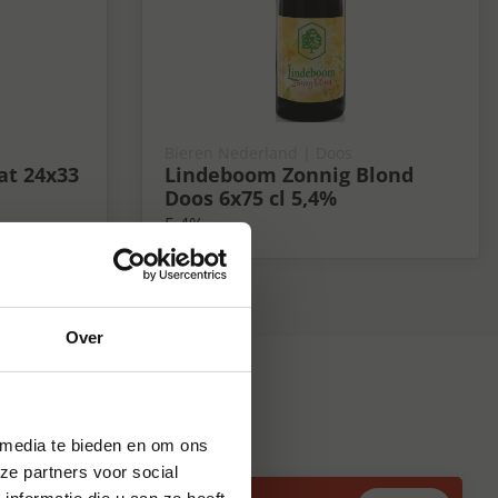
Bieren Nederland | Doos
at 24x33
Lindeboom Zonnig Blond
Doos 6x75 cl 5,4%
5.4%
Over
 media te bieden en om ons
ze partners voor social