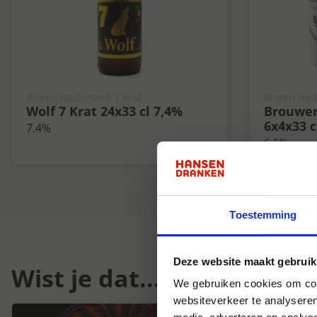
Bieren Nederland | Krat
Bieren Ned
Wolf 7 Krat 24x33 cl 7,4%
Brouwerij
6x4x33 c
7.4%
6.5%
Toestemming
Deze website maakt gebruik
Wist je dat...
We gebruiken cookies om cont
websiteverkeer te analyseren