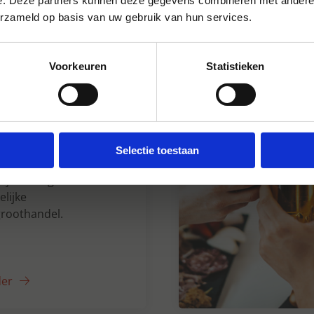
e. Deze partners kunnen deze gegevens combineren met andere i
erzameld op basis van uw gebruik van hun services.
Voorkeuren
Statistieken
n Dranken sinds
Selectie toestaan
5 jaar uw grote
lijke
roothandel.
der