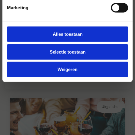
Marketing
Alles toestaan
Hansen Dranken sinds 1947
Selectie toestaan
Al ruim 75 jaar uw grote onafhankelijke
drankengroothandel.
Weigeren
Lees verder
Uitgelicht