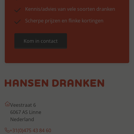
Kennis/advies van vele soorten dranken
Scherpe prijzen en flinke kortingen
Kom in contact
Veestraat 6
6067 AS Linne
Nederland
+31(0)475 43 84 60