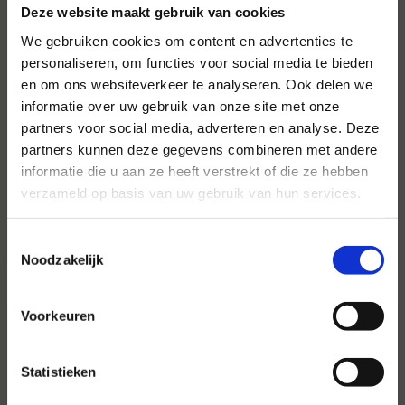
Deze website maakt gebruik van cookies
We gebruiken cookies om content en advertenties te
personaliseren, om functies voor social media te bieden
en om ons websiteverkeer te analyseren. Ook delen we
informatie over uw gebruik van onze site met onze
Voor al uw evenementen en
partners voor social media, adverteren en analyse. Deze
partijen
partners kunnen deze gegevens combineren met andere
informatie die u aan ze heeft verstrekt of die ze hebben
Hansen Evenementen is uw partner voor
verzameld op basis van uw gebruik van hun services.
evenementen van groot tot klein.
Lees verder
Toestemmingsselectie
Noodzakelijk
Voorkeuren
Statistieken