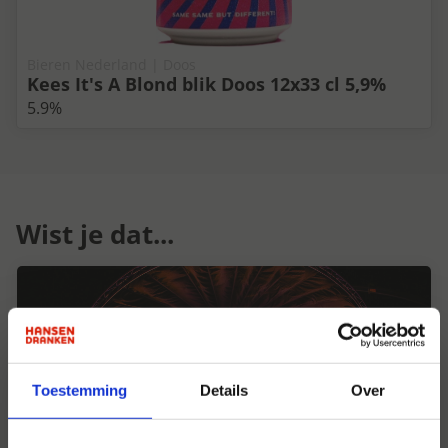
Bieren Nederland | Doos
Kees It's A Blond blik Doos 12x33 cl 5,9%
5.9%
Wist je dat...
Toestemming
Details
Over