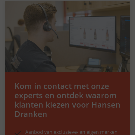
Kom in contact met onze
experts en ontdek waarom
klanten kiezen voor Hansen
Dranken
Aanbod van exclusieve- en eigen merken