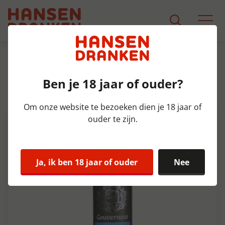
Assortiment
Product Detail
Ben je 18 jaar of ouder?
Gouverneur Weizen Krat 12x30
cl 5,4%
Om onze website te bezoeken dien je 18 jaar of
ouder te zijn.
Ja, ik ben 18 jaar of ouder
Nee