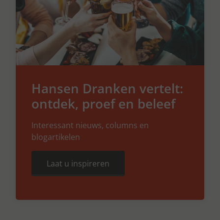
Hansen Dranken vertelt:
ontdek, proef en beleef
Interessant nieuws, columns en
blogartikelen
Laat u inspireren