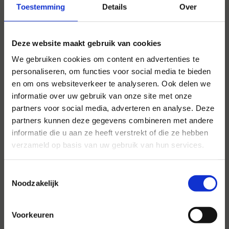
Toestemming
Details
Over
Deze website maakt gebruik van cookies
We gebruiken cookies om content en advertenties te
personaliseren, om functies voor social media te bieden
en om ons websiteverkeer te analyseren. Ook delen we
informatie over uw gebruik van onze site met onze
partners voor social media, adverteren en analyse. Deze
partners kunnen deze gegevens combineren met andere
informatie die u aan ze heeft verstrekt of die ze hebben
Voor al uw evenementen en
verzameld op basis van uw gebruik van hun services.
partijen
Toestemmingsselectie
Hansen Evenementen is uw partner voor
Noodzakelijk
evenementen van groot tot klein.
Lees verder
Voorkeuren