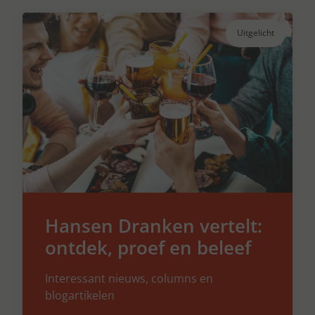
Uitgelicht
Hansen Dranken vertelt:
ontdek, proef en beleef
Interessant nieuws, columns en
blogartikelen