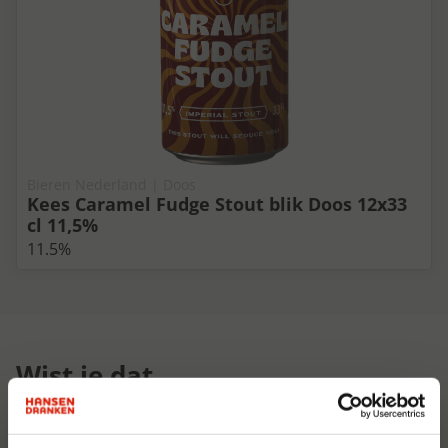
Bieren Nederland | Doos
Kees Caramel Fudge Stout blik Doos 12x33
cl 11,5%
11.5%
Wist je dat...