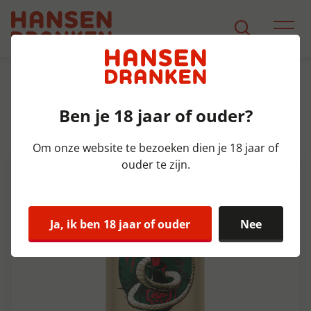
Assortiment
Product Detail
Ben je 18 jaar of ouder?
Two Chefs White Mamba blik
Doos 12x33 cl 5%
Om onze website te bezoeken dien je 18 jaar of
ouder te zijn.
Ja, ik ben 18 jaar of ouder
Nee