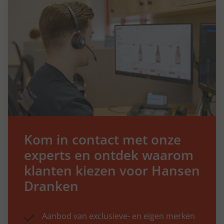
Kom in contact met onze
experts en ontdek waarom
klanten kiezen voor Hansen
Dranken
Aanbod van exclusieve- en eigen merken