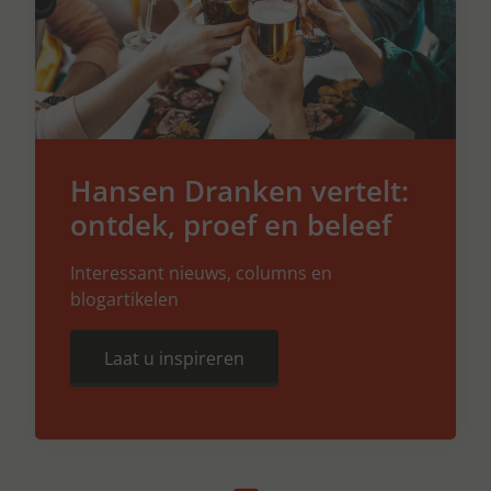
Hansen Dranken vertelt:
ontdek, proef en beleef
Interessant nieuws, columns en
blogartikelen
Laat u inspireren