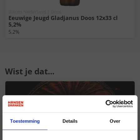
Bieren Nederland | Doos
Eeuwige Jeugd Gladjanus Doos 12x33 cl
5,2%
5.2%
Wist je dat...
Toestemming
Details
Over