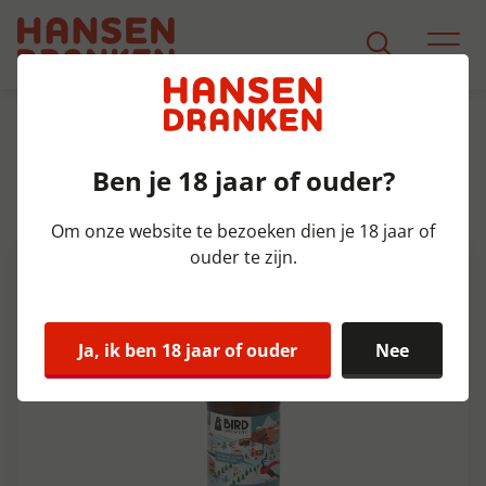
Assortiment
Product Detail
Ben je 18 jaar of ouder?
Bird Brewery Apres Kievit Doos
12x33 cl 8,6%
Om onze website te bezoeken dien je 18 jaar of
ouder te zijn.
Ja, ik ben 18 jaar of ouder
Nee