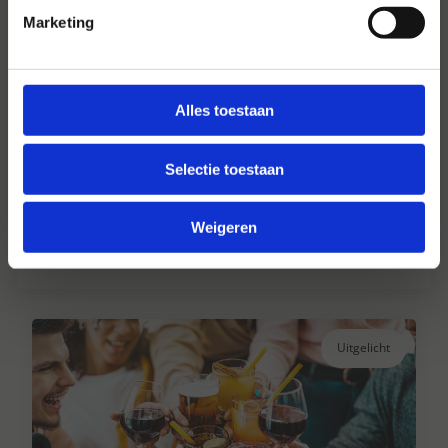
Marketing
Alles toestaan
Hansen Dranken sinds 1947
Selectie toestaan
Al ruim 75 jaar uw grote onafhankelijke
drankengroothandel.
Weigeren
Lees verder
Uitgelicht