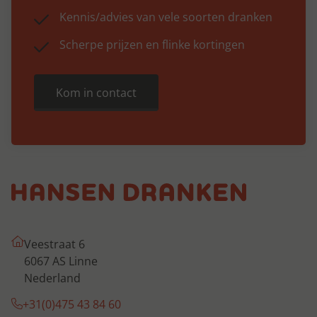
Kennis/advies van vele soorten dranken
Scherpe prijzen en flinke kortingen
Kom in contact
Veestraat 6
6067 AS Linne
Nederland
+31(0)475 43 84 60